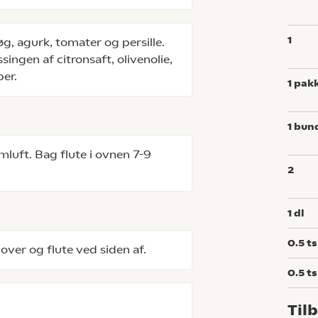
1
g, agurk, tomater og persille.
singen af citronsaft, olivenolie,
er.
1
pak
1
bun
uft. Bag flute i ovnen 7-9
2
1
dl
0.5
ts
ver og flute ved siden af.
0.5
ts
Til