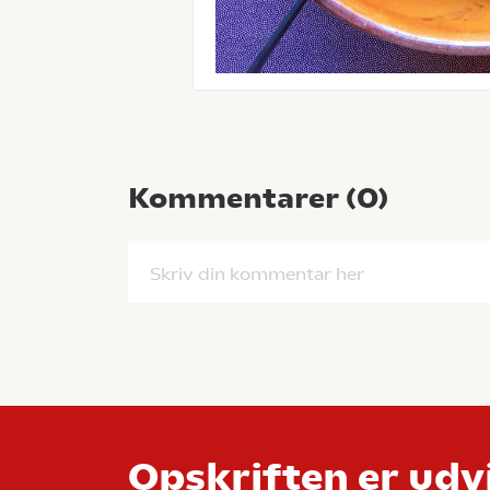
Kommentarer (
0
)
Skriv din kommentar her
Opskriften er udvi