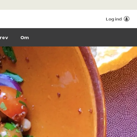
Log ind
rev
Om