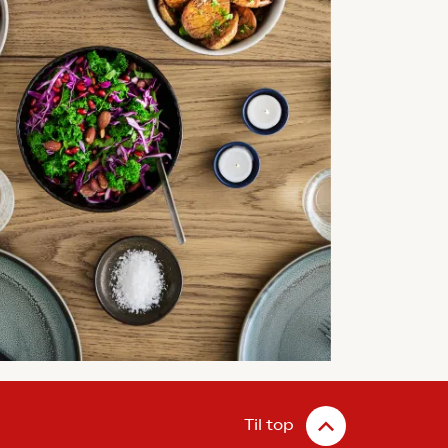
Til top