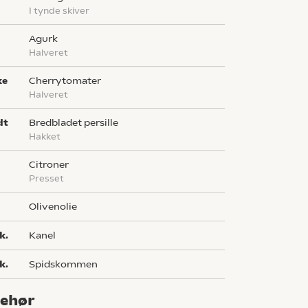
i tynde skiver
agurk
halveret
ke
cherrytomater
halveret
dt
bredbladet persille
hakket
citroner
presset
olivenolie
k.
kanel
k.
spidskommen
behør