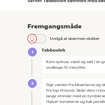
Server Tabbouleh sammen med kød e
Fremgangsmåde
Undgå at skærmen slukker
Tabbouleh
Kom quinoa, vand og salt i en g
småkoge 15 minutter.
Sigt væden fra kikærterne og sk
fra top til bund. Skær dem i tyn
lange strimler med en tyndskræll
Halver tomaterne og hak persill