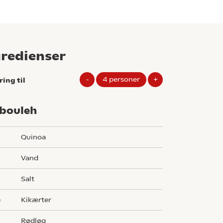
gredienser
-
4
personer
+
ring til
bouleh
quinoa
vand
salt
e
kikærter
rødløg