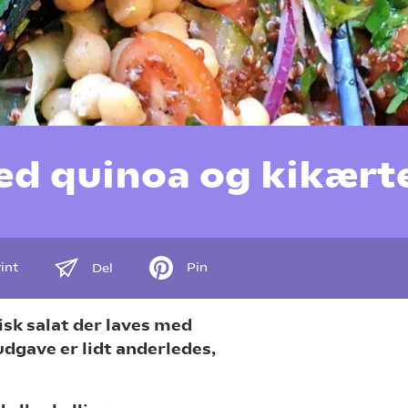
d quinoa og kikært
int
Pin
Del
isk salat der laves med
udgave er lidt anderledes,