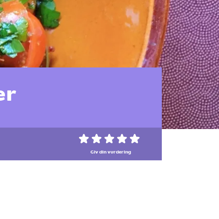
er
Giv din vurdering