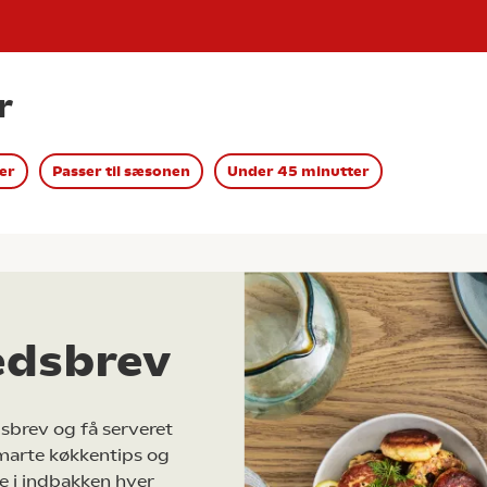
r
er
Passer til sæsonen
Under 45 minutter
edsbrev
sbrev og få serveret
marte køkkentips og
e i indbakken hver