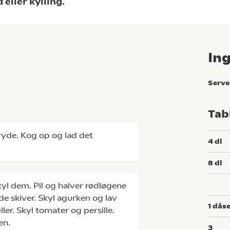
ller kylling.
In
Serve
Tab
ryde. Kog op og lad det
4
dl
8
dl
yl dem. Pil og halver rødløgene
de skiver. Skyl agurken og lav
1
dås
er. Skyl tomater og persille.
en.
3