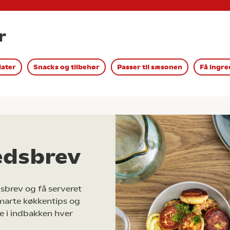
r
later
Snacks og tilbehør
Passer til sæsonen
Få ingre
edsbrev
sbrev og få serveret
marte køkkentips og
e i indbakken hver