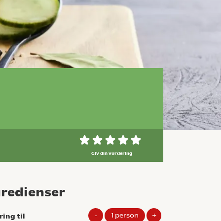
Giv din vurdering
gredienser
-
1
person
+
ring til