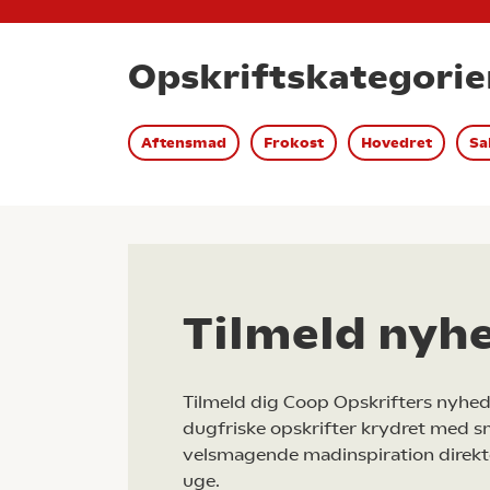
Opskriftskategorie
Aftensmad
Frokost
Hovedret
Sa
Tilmeld nyh
Tilmeld dig Coop Opskrifters nyhed
dugfriske opskrifter krydret med s
velsmagende madinspiration direkt
uge.