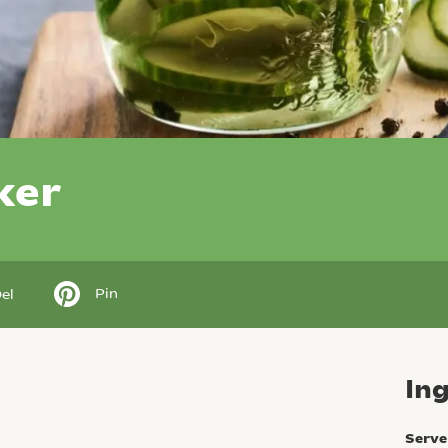
ker
Pin
el
In
Serve