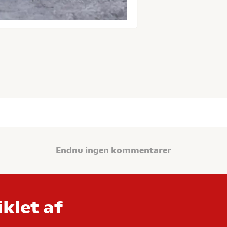
Endnu ingen kommentarer
klet af