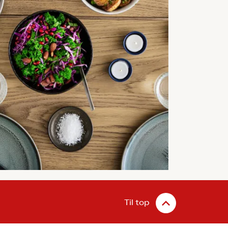
Til top