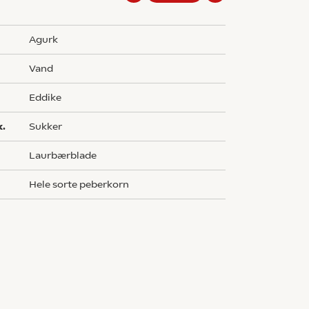
agurk
vand
eddike
k.
sukker
laurbærblade
hele sorte peberkorn