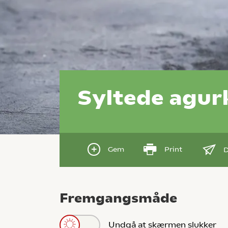
Syltede agur
Gem
Print
D
Fremgangsmåde
Undgå at skærmen slukker