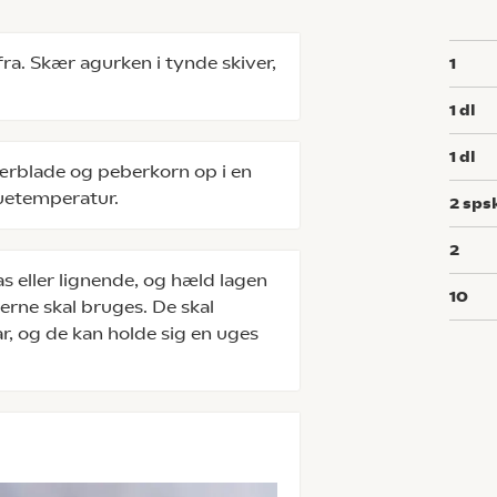
ra. Skær agurken i tynde skiver,
1
1
dl
1
dl
bærblade og peberkorn op i en
tuetemperatur.
2
sps
2
s eller lignende, og hæld lagen
10
rkerne skal bruges. De skal
ar, og de kan holde sig en uges