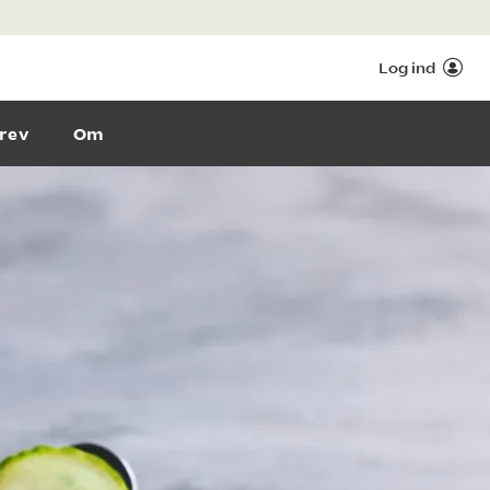
Log ind
rev
Om