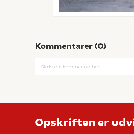
Kommentarer (
0
)
Skriv din kommentar her
Opskriften er udvi