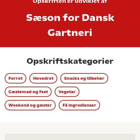
Opskriften er udviklet af
Sæson for Dansk
Gartneri
Opskriftskategorier
Forret
Hovedret
Snacks og tilbehør
Gæstemad og fest
Vegetar
Weekend og gæster
Få ingredienser