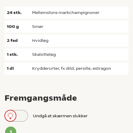
24
stk.
mellemstore markchampignoner
100
g
smør
2
fed
hvidløg
1
stk.
skalotteløg
1
dl
krydderurter, fx dild, persille, estragon
Fremgangsmåde
Undgå at skærmen slukker