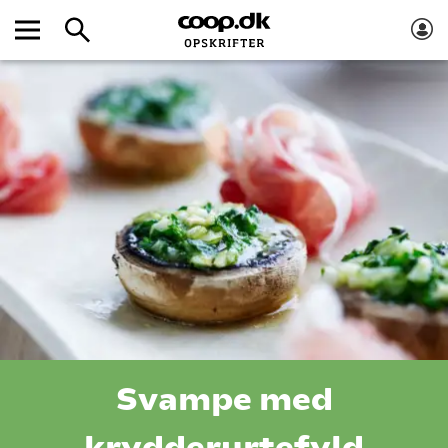
Svampe med
krydderurtefyld