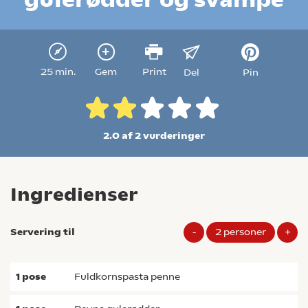
25 min.
Gem
Print
Del
Pin
2.0 af 2
vurderinger
Ingredienser
Servering til
-
2
personer
+
1
pose
fuldkornspasta penne