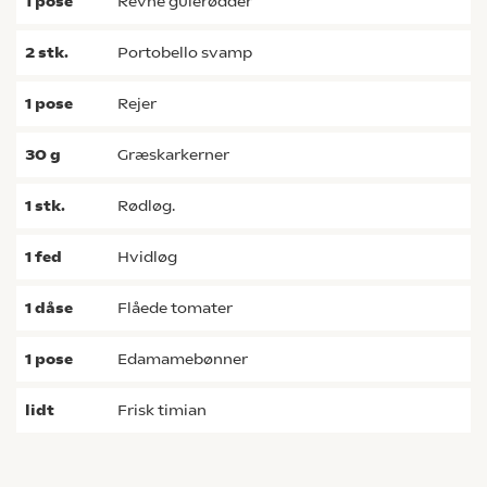
1
pose
revne gulerødder
2
stk.
portobello svamp
1
pose
rejer
30
g
græskarkerner
1
stk.
rødløg.
1
fed
hvidløg
1
dåse
flåede tomater
1
pose
edamamebønner
lidt
frisk timian