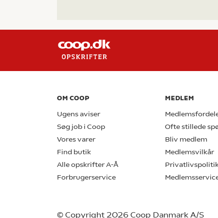
OM COOP
MEDLEM
Ugens aviser
Medlemsfordel
Søg job i Coop
Ofte stillede s
Vores varer
Bliv medlem
Find butik
Medlemsvilkår
Alle opskrifter A-Å
Privatlivspoliti
Forbrugerservice
Medlemsservic
© Copyright 2026 Coop Danmark A/S