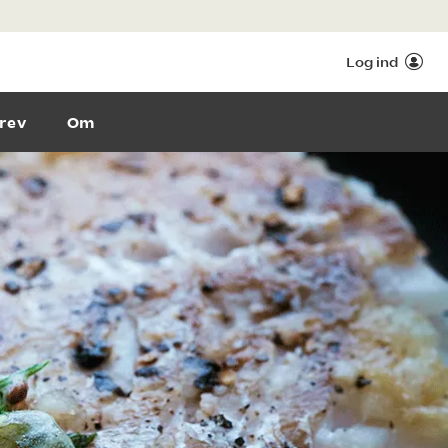
Log ind
rev
Om