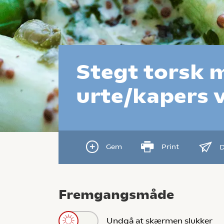
Stegt torsk 
urte/kapers 
Gem
Print
D
Fremgangsmåde
Undgå at skærmen slukker