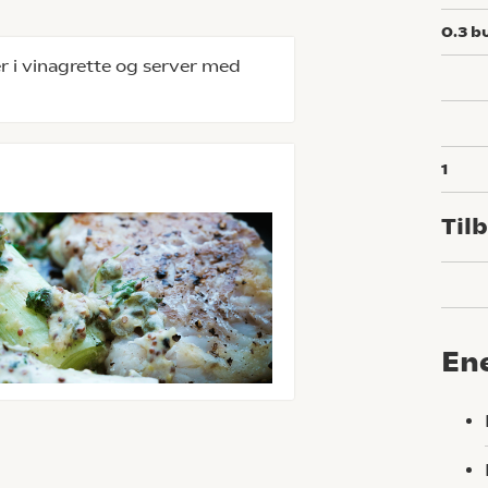
0.3
b
r i vinagrette og server med
1
Til
En