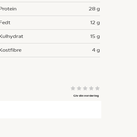
Protein
28 g
Fedt
12 g
Kulhydrat
15 g
Kostfibre
4 g
Giv din vurdering