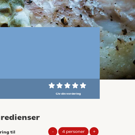
Giv din vurdering
gredienser
-
4
personer
+
ring til