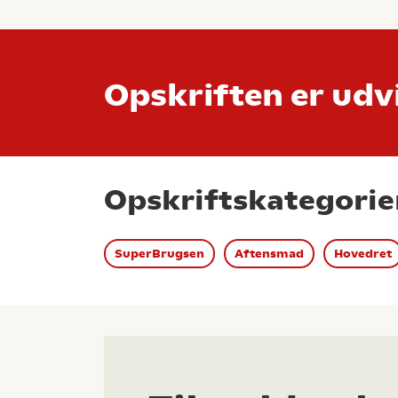
Opskriften er udvi
Opskriftskategorie
SuperBrugsen
Aftensmad
Hovedret