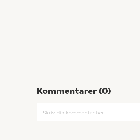
Kommentarer (
0
)
Skriv din kommentar her