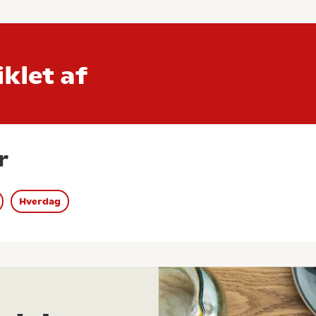
klet af
r
Hverdag