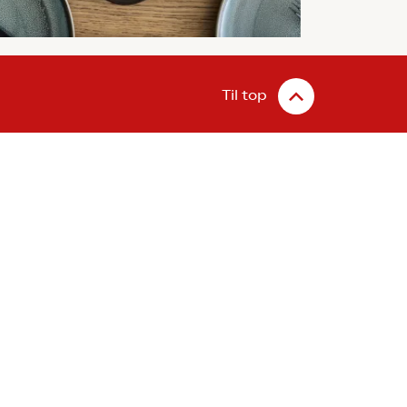
Til top