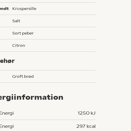
undt
kruspersille
salt
sort peber
citron
behør
Groft brød
ergiinformation
Energi
1250 kJ
Energi
297 kcal