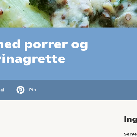
med porrer og
vinagrette
Pin
el
In
Serve