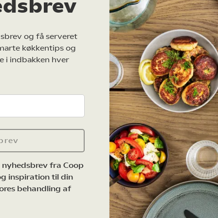
edsbrev
sbrev og få serveret
marte køkkentips og
e i indbakken hver
brev
e nyhedsbrev fra Coop
 inspiration til din
ores behandling af