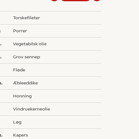
g
torskefileter
g
porrer
.
vegetabilsk olie
.
grov sennep
fløde
k.
æbleeddike
honning
vindruekerneolie
løg
k.
kapers