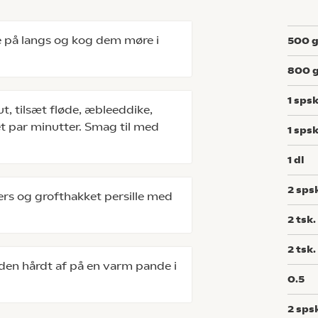
e på langs og kog dem møre i
500
800
1
spsk
ut, tilsæt fløde, æbleeddike,
 et par minutter. Smag til med
1
spsk
1
dl
2
sps
ers og grofthakket persille med
2
tsk.
2
tsk.
 den hårdt af på en varm pande i
0.5
2
sps