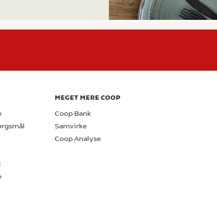
MEGET MERE COOP
e
Coop Bank
pørgsmål
Samvirke
Coop Analyse
k
e