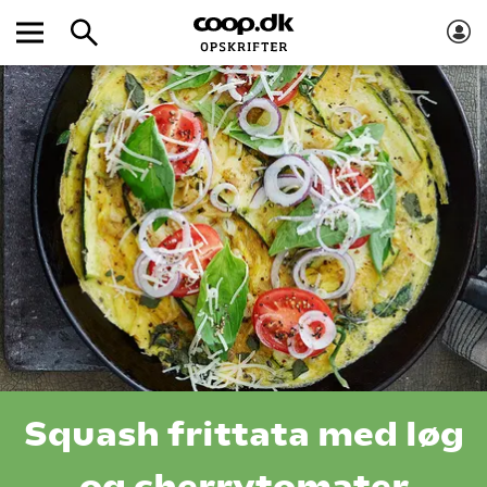
Squash frittata med løg
og cherrytomater