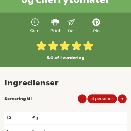
Gem
Print
Del
Pin
5.0 af 1
vurdering
Ingredienser
Servering til
-
4
personer
+
12
æg