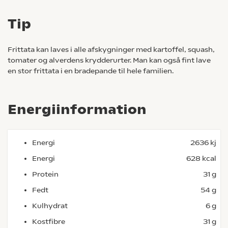
Tip
Frittata kan laves i alle afskygninger med kartoffel, squash,
tomater og alverdens krydderurter. Man kan også fint lave
en stor frittata i en bradepande til hele familien.
Energiinformation
Energi
2636 kj
Energi
628 kcal
Protein
31 g
Fedt
54 g
Kulhydrat
6 g
Kostfibre
31 g