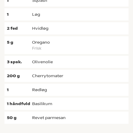
1
squash
1
løg
2
fed
hvidløg
5
g
oregano
frisk
3
spsk.
olivenolie
200
g
cherrytomater
1
rødløg
1
håndfuld
basilikum
50
g
revet parmesan