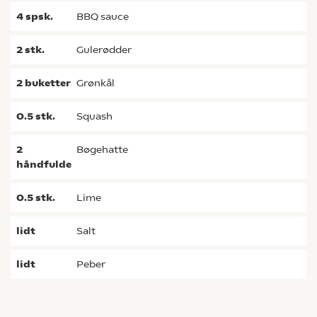
4
spsk.
BBQ sauce
2
stk.
gulerødder
2
buketter
grønkål
0.5
stk.
squash
2
bøgehatte
håndfulde
0.5
stk.
lime
lidt
salt
lidt
peber