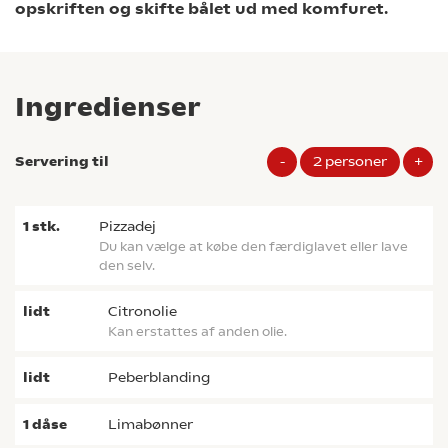
opskriften og skifte bålet ud med komfuret.
Ingredienser
Servering til
-
2
personer
+
1
stk.
pizzadej
Du kan vælge at købe den færdiglavet eller lave
den selv.
lidt
citronolie
Kan erstattes af anden olie.
lidt
peberblanding
1
dåse
limabønner