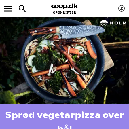
Sprød vegetarpizza over
bål