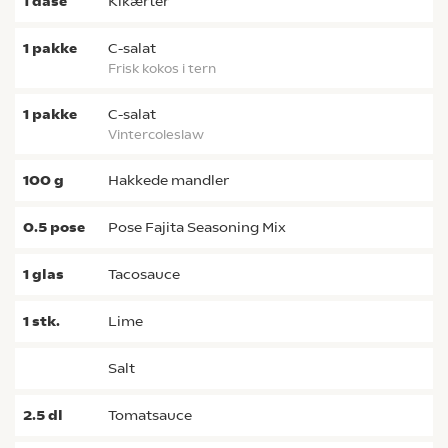
1
dåse
kikærter
1
pakke
c-salat
frisk kokos i tern
1
pakke
c-salat
vintercoleslaw
100
g
hakkede mandler
0.5
pose
pose Fajita Seasoning Mix
1
glas
tacosauce
1
stk.
lime
salt
2.5
dl
tomatsauce