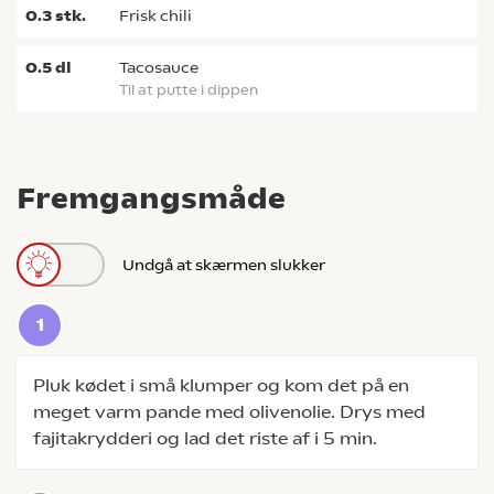
0.3
stk.
frisk chili
0.5
dl
tacosauce
til at putte i dippen
Fremgangsmåde
Undgå at skærmen slukker
Pluk kødet i små klumper og kom det på en
meget varm pande med olivenolie. Drys med
fajitakrydderi og lad det riste af i 5 min.