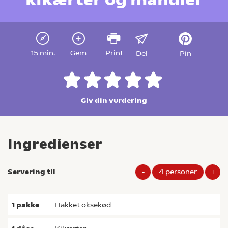
15 min.
Gem
Print
Del
Pin
Giv din vurdering
Ingredienser
Servering til
-
4
personer
+
1
pakke
hakket oksekød