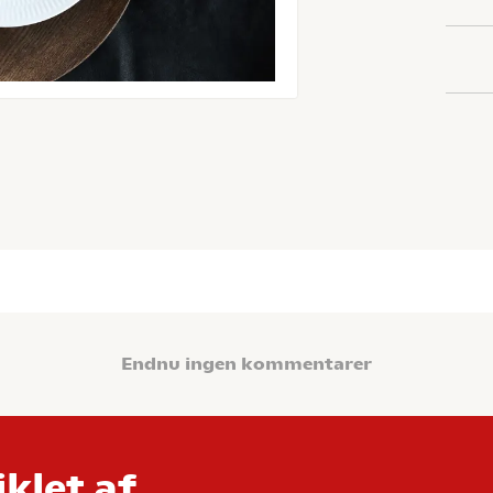
Endnu ingen kommentarer
klet af