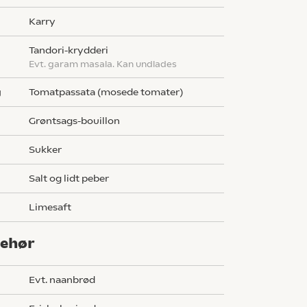
karry
tandori-krydderi
evt. garam masala. Kan undlades
g
tomatpassata (mosede tomater)
grøntsags-bouillon
sukker
salt og lidt peber
limesaft
behør
evt. naanbrød