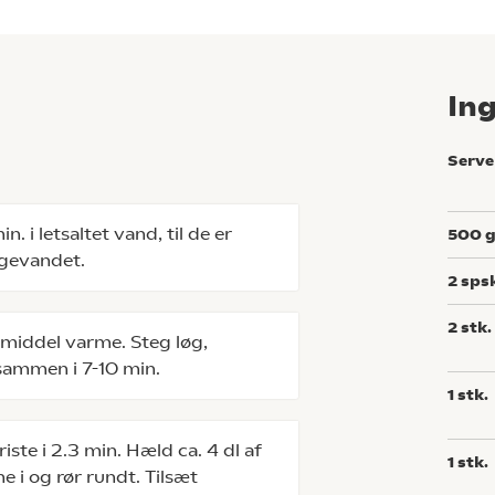
In
Serve
. i letsaltet vand, til de er
500
ogevandet.
2
sps
2
stk.
 middel varme. Steg løg,
 sammen i 7-10 min.
1
stk.
iste i 2.3 min. Hæld ca. 4 dl af
1
stk.
 i og rør rundt. Tilsæt