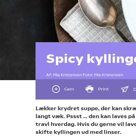
Spicy kyllin
Af:
Mia Kristensen
Foto:
Mia Kristensen
Gem
Print
D
Lækker krydret suppe, der kan sk
langt væk. Pssst … den kan laves på 
travl hverdag. Hvis du gerne vil la
skifte kyllingen ud med linser.