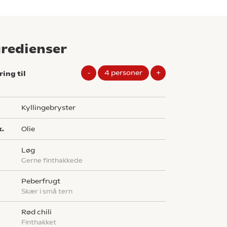
gredienser
-
4
personer
+
ring til
g
kyllingebryster
k.
olie
løg
Gerne finthakkede
peberfrugt
Skær i små tern
rød chili
Finthakket