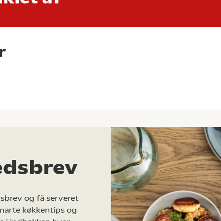
r
edsbrev
sbrev og få serveret
marte køkkentips og