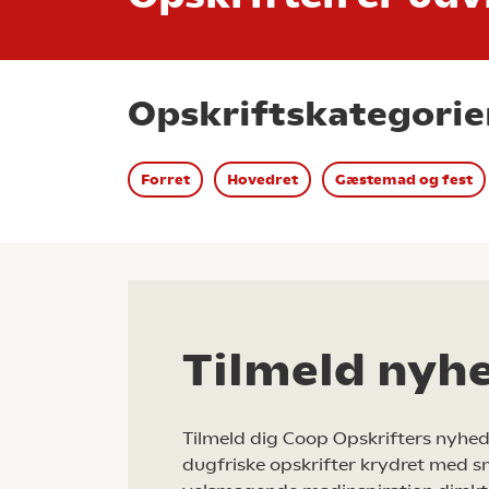
Opskriftskategorie
Forret
Hovedret
Gæstemad og fest
Tilmeld nyh
Tilmeld dig Coop Opskrifters nyhed
dugfriske opskrifter krydret med s