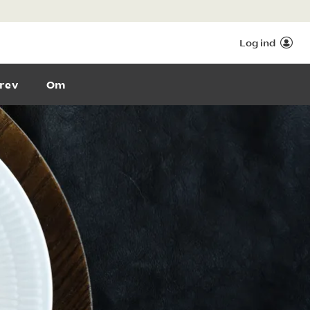
Log ind
rev
Om