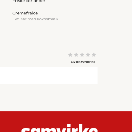
Friske koriander
cremefraice
evt. rør med kokosmælk
Giv din vurdering