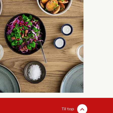
Til top