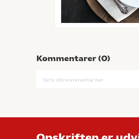
Kommentarer (
0
)
Skriv din kommentar her
Opskriften er udvi