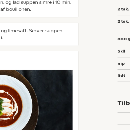
n, og lad suppen simre i 10 min.
 af bouillonen.
2
tsk.
2
tsk.
r og limesaft. Server suppen
i.
800
5
dl
nip
lidt
Til