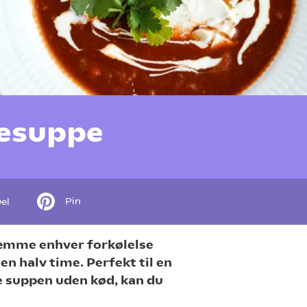
gesuppe
Pin
el
ræmme enhver forkølelse
en halv time. Perfekt til en
ve suppen uden kød, kan du