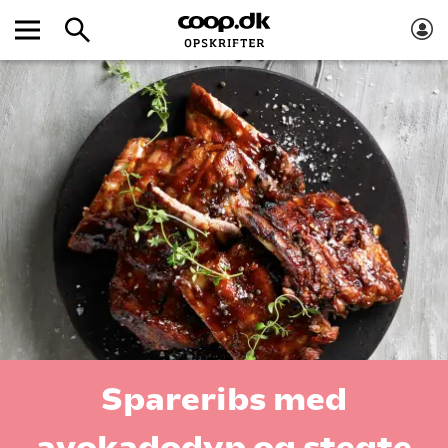
Spareribs med
avokadodyp og stegte