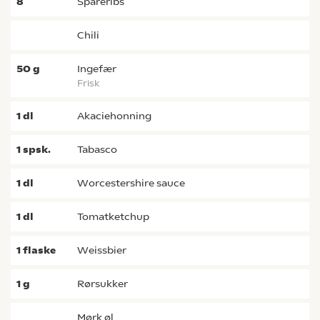
8
Spareribs
chili
50
g
ingefær
frisk
1
dl
akaciehonning
1
spsk.
tabasco
1
dl
worcestershire sauce
1
dl
tomatketchup
1
flaske
Weissbier
1
g
rørsukker
mørk øl