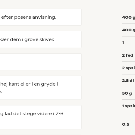
 efter posens anvisning.
400
400
ær dem i grove skiver.
1
2
fed
2
sps
2.5
dl
j kant eller i en gryde i
.
50
g
1
spsk
g lad det stege videre i 2-3
0.5