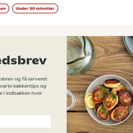
nen
Under 30 minutter
edsbrev
sbrev og få serveret
marte køkkentips og
e i indbakken hver