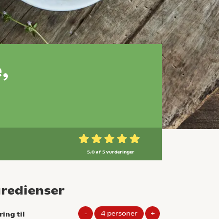
,
5.0 af 5
vurderinger
gredienser
-
4
personer
+
ring til