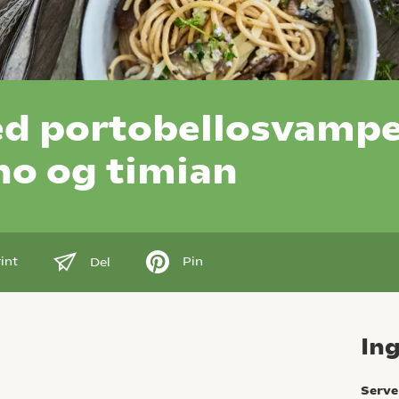
d portobellosvampe
no og timian
int
Pin
Del
In
Serve