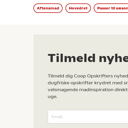
Aftensmad
Hovedret
Passer til sæso
Tilmeld nyh
Tilmeld dig Coop Opskrifters nyhed
dugfriske opskrifter krydret med s
velsmagende madinspiration direkt
uge.