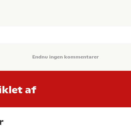
Endnu ingen kommentarer
klet af
r