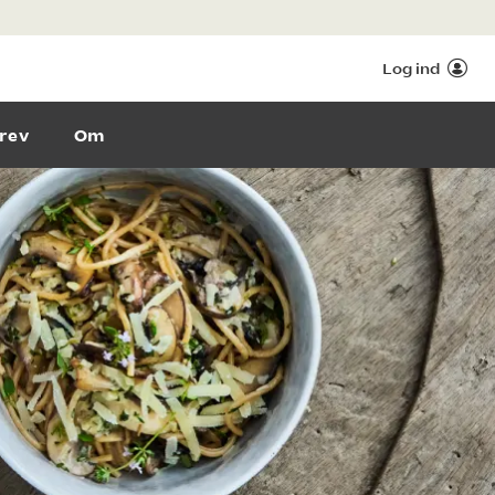
Log ind
rev
Om