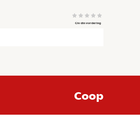
Giv din vurdering
Coop