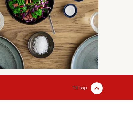
Til top