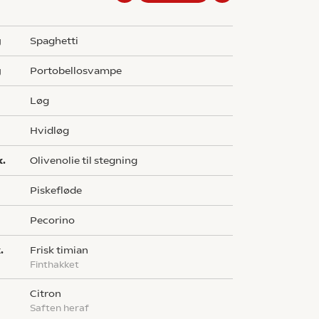
g
spaghetti
g
portobellosvampe
løg
hvidløg
k.
olivenolie til stegning
piskefløde
pecorino
.
frisk timian
finthakket
citron
saften heraf