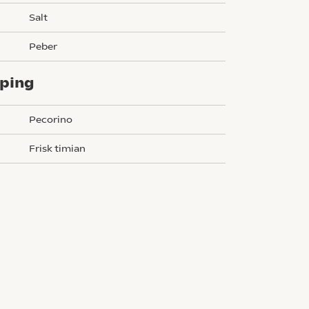
salt
peber
ping
pecorino
frisk timian