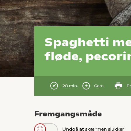
Spaghetti me
fløde, pecori
20 min.
Gem
Pr
Fremgangsmåde
Undgå at skærmen slukker