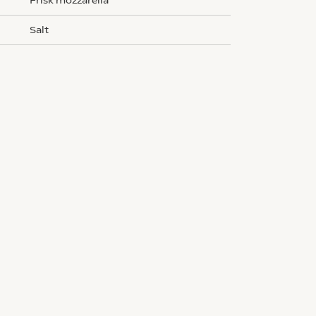
frisk mozzarella
salt