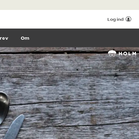
Log ind
rev
Om