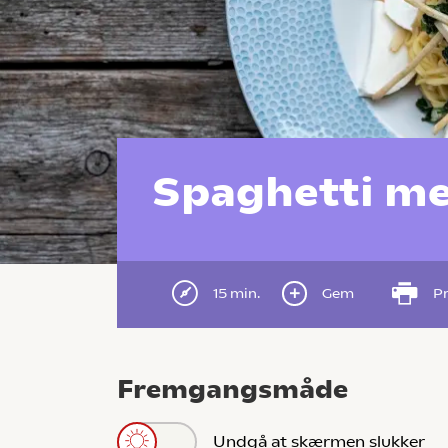
Spaghetti me
15 min.
Gem
Pr
Fremgangsmåde
Undgå at skærmen slukker