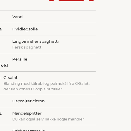
vand
k.
hvidløgsolie
g
linguini eller spaghetti
Fersk spaghetti
persille
fuld
e
c-salat
Blanding med kålrabi og palmekål fra C-Salat,
der kan købes i Coop's butikker
usprøjtet citron
k.
mandelsplitter
Du kan også selv hakke nogle mandler