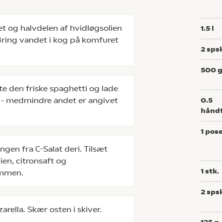
t og halvdelen af hvidløgsolien
1.5
l
e. Bring vandet i kog på komfuret
2
sps
500
te den friske spaghetti og lade
r - medmindre andet er angivet
0.5
hånd
1
pos
gen fra C-Salat deri. Tilsæt
ien, citronsaft og
1
stk.
ammen.
2
sps
rella. Skær osten i skiver.