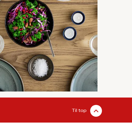
Til top