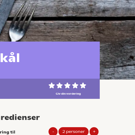
kål
Giv din vurdering
gredienser
-
2
personer
+
ring til