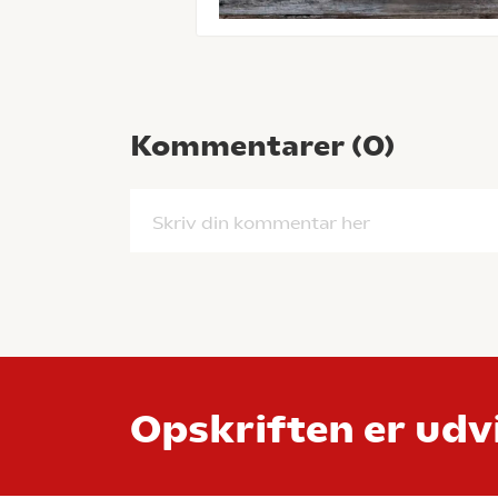
Kommentarer (
0
)
Skriv din kommentar her
Opskriften er udvi