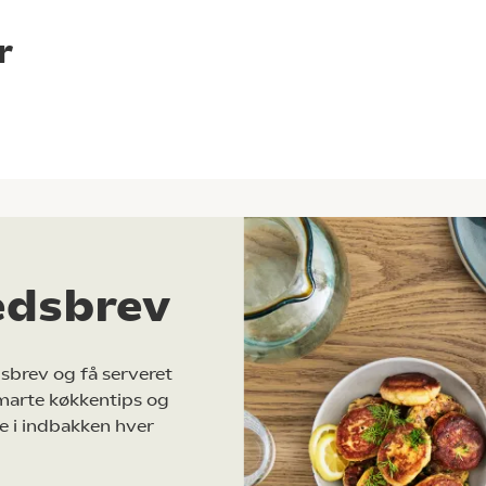
r
edsbrev
sbrev og få serveret
marte køkkentips og
e i indbakken hver