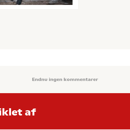
Endnu ingen kommentarer
klet af