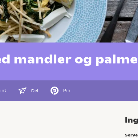
d mandler og palme
int
Pin
Del
In
Serve