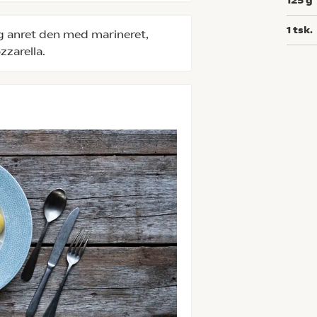
125
g
1
tsk.
g anret den med marineret,
zzarella.