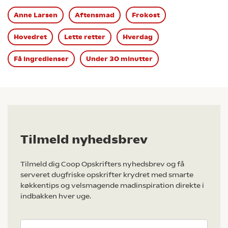
Anne Larsen
Aftensmad
Frokost
Hovedret
Lette retter
Hverdag
Få ingredienser
Under 30 minutter
Tilmeld nyhedsbrev
Tilmeld dig Coop Opskrifters nyhedsbrev og få
serveret dugfriske opskrifter krydret med smarte
køkkentips og velsmagende madinspiration direkte i
indbakken hver uge.