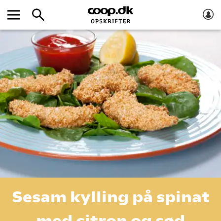
Sesam kylling på spinat
med citron og sød