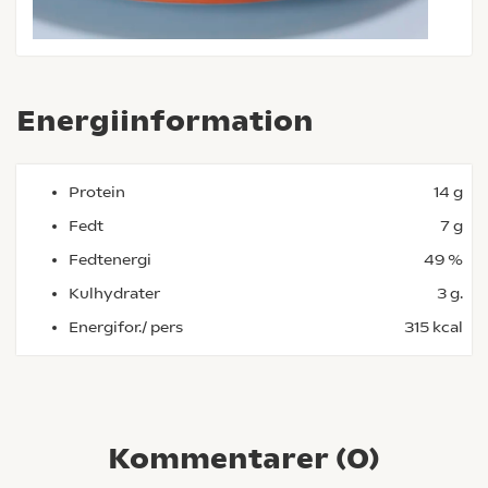
Energiinformation
Protein
14 g
Fedt
7 g
Fedtenergi
49 %
Kulhydrater
3 g.
Energifor./ pers
315 kcal
Kommentarer (
0
)