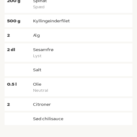
200
g
spinat
spæd
500
g
kyllingeinderfilet
2
æg
2
dl
sesamfrø
lyst
salt
0.5
l
olie
neutral
2
citroner
sød chilisauce