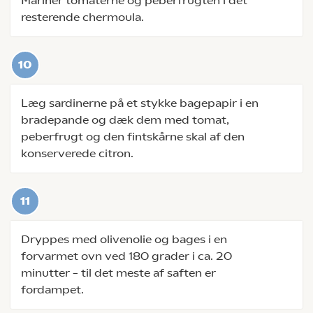
Marinér tomaterne og peberfrugten i det
resterende chermoula.
Læg sardinerne på et stykke bagepapir i en
bradepande og dæk dem med tomat,
peberfrugt og den fintskårne skal af den
konserverede citron.
Dryppes med olivenolie og bages i en
forvarmet ovn ved 180 grader i ca. 20
minutter – til det meste af saften er
fordampet.