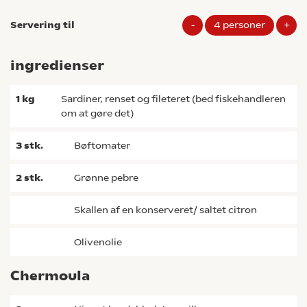
Servering til
-
4
personer
+
ingredienser
1
kg
sardiner, renset og fileteret (bed fiskehandleren
om at gøre det)
3
stk.
bøftomater
2
stk.
grønne pebre
Skallen af en konserveret/ saltet citron
olivenolie
Chermoula