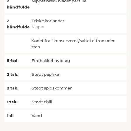
2
nippet bred- bladet persille
håndfulde
2
Friske koriander
håndfulde
nippet
Kødet fra 1 konserveret/saltet citron uden
sten
5
fed
finthakket hvidløg
2
tsk.
stødt paprika
2
tsk.
stødt spidskommen
1
tsk.
stødt chili
1
dl
vand