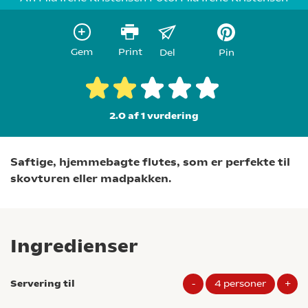
Gem
Print
Del
Pin
2.0 af 1
vurdering
Saftige, hjemmebagte flutes
, som er
perfekte til
skovturen eller madpakken.
Ingredienser
Servering til
-
4
personer
+