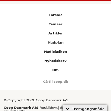
Forside
Temaer
Artikler
Madplan
Madleksikon
Nyhedsbrev
Om
Gå til coop.dk
© Copyright 2026 Coop Danmark A/S
Coop Danmark A/S
Roskildevej 65, 2620 Albertslund CVR-
Fremgangsmåde