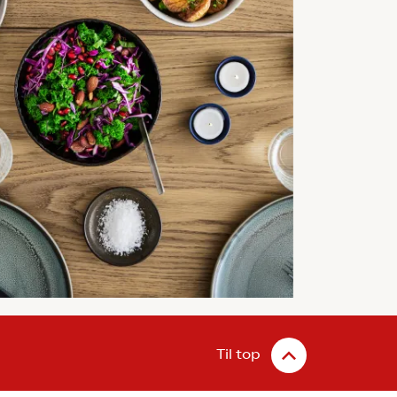
Til top