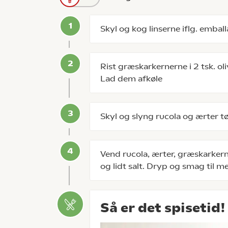
Skyl og kog linserne iflg. embal
Rist græskarkernerne i 2 tsk. oli
Lad dem afkøle
Skyl og slyng rucola og ærter tø
Vend rucola, ærter, græskarkerne
og lidt salt. Dryp og smag til m
Så er det spisetid!