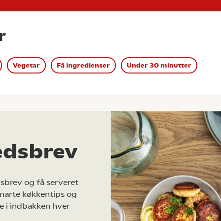
r
Vegetar
Få ingredienser
Under 30 minutter
edsbrev
sbrev og få serveret
marte køkkentips og
e i indbakken hver