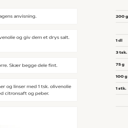
lagens anvisning.
200
venolie og giv dem et drys salt.
1
dl
3
tsk.
75
g
rre. Skær begge dele fint.
100
g
r og linser med 1 tsk. olivenolie
1
stk.
ed citronsaft og peber.