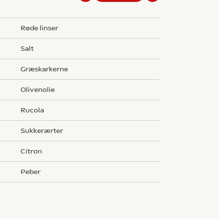
g
røde linser
salt
græskarkerne
olivenolie
rucola
sukkerærter
citron
peber