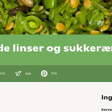
de linser og sukkeræ
int
Pin
Del
In
Serve