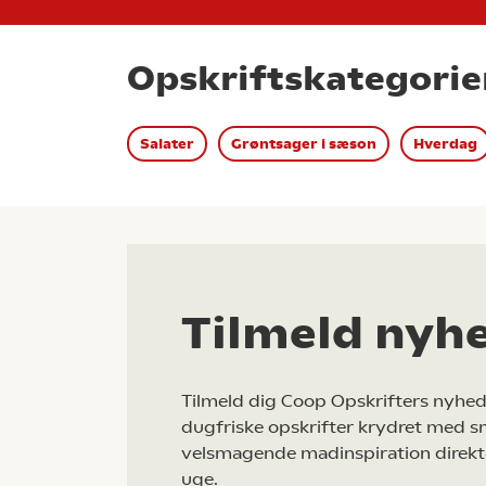
Opskriftskategorie
Salater
Grøntsager i sæson
Hverdag
Tilmeld nyh
Tilmeld dig Coop Opskrifters nyhed
dugfriske opskrifter krydret med s
velsmagende madinspiration direkt
uge.