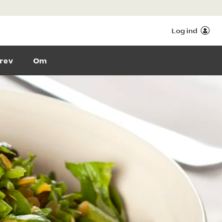
Log ind
rev
Om