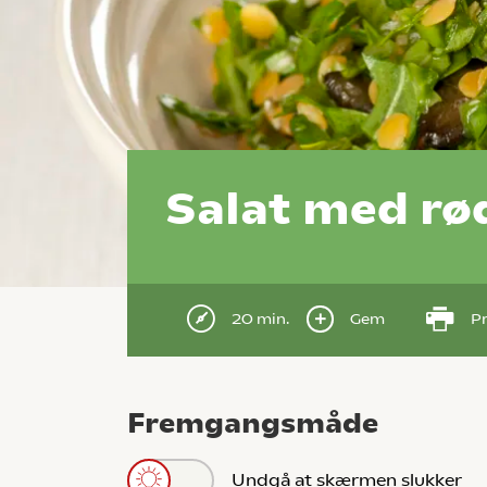
Salat med rø
20 min.
Gem
Pr
Fremgangsmåde
Undgå at skærmen slukker