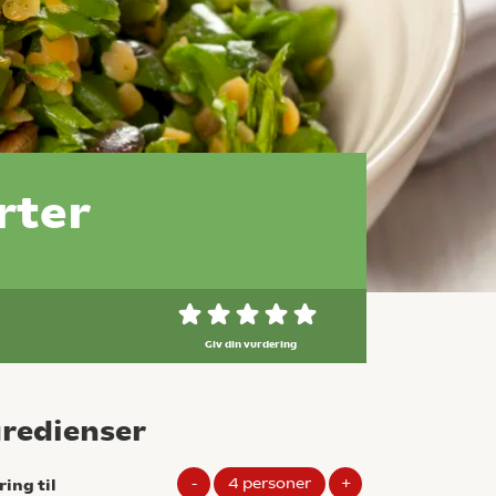
rter
Giv din vurdering
gredienser
-
4
personer
+
ring til