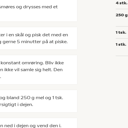
4
stk.
 smøres og drysses med et
250
g
1
tsk.
 i en skål og pisk det med en
rug gerne 5 minutter på at piske.
1
stk.
 konstant omrøring. Bliv ikke
 ikke vil samle sig helt. Den
.
 og bland 250 g mel og 1 tsk.
sigtigt i dejen.
on ned i dejen og vend den i.