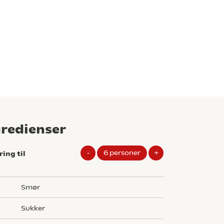
gredienser
-
6
personer
+
ring til
smør
sukker