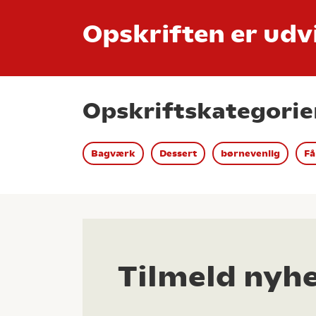
Opskriften er udvi
Opskriftskategorie
Bagværk
Dessert
børnevenlig
Få
Tilmeld nyh