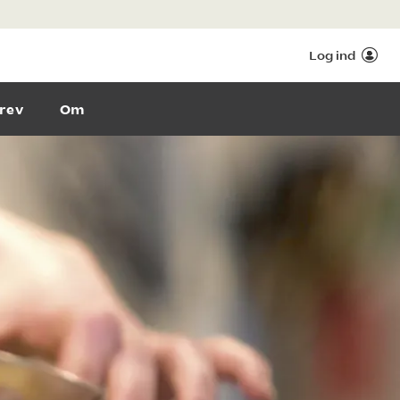
Log ind
rev
Om