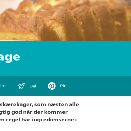
age
int
Pin
Del
e skærekager, som næsten alle
rigtig god når der kommer
m regel har ingredienserne i