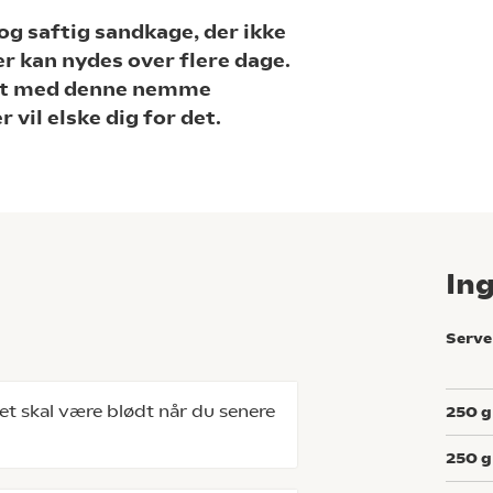
og saftig sandkage, der ikke
er kan nydes over flere dage.
 kast med denne nemme
vil elske dig for det.
In
Serve
et skal være blødt når du senere
250
g
.
250
g