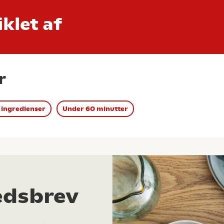
klet af
r
 ingredienser
Under 60 minutter
edsbrev