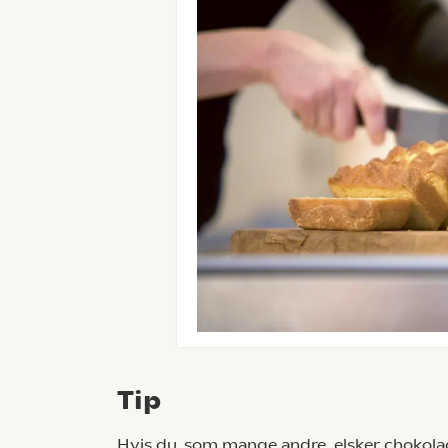
Tip
Hvis du, som mange andre, elsker chokolad