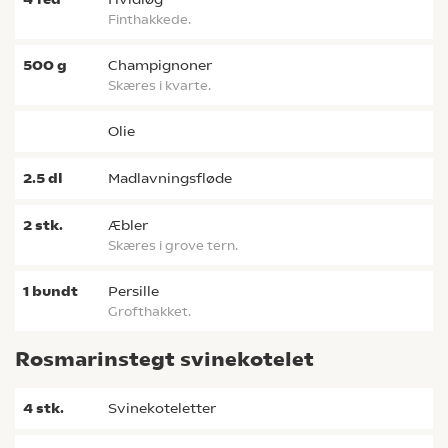
Finthakkede.
500
g
champignoner
Skæres i kvarte.
olie
2.5
dl
madlavningsfløde
2
stk.
æbler
Skæres i grove tern.
1
bundt
persille
Grofthakket.
Rosmarinstegt svinekotelet
4
stk.
svinekoteletter