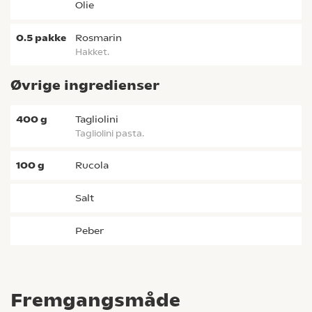
olie
0.5
pakke
rosmarin
Hakket.
Øvrige ingredienser
400
g
tagliolini
Tagliolini pasta.
100
g
rucola
salt
peber
Fremgangsmåde