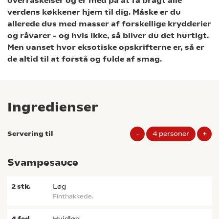
overraskelser og er med på at få bragt alle
verdens køkkener hjem til dig. Måske er du
allerede dus med masser af forskellige krydderier
og råvarer – og hvis ikke, så bliver du det hurtigt.
Men uanset hvor eksotiske opskrifterne er, så er
de altid til at forstå og fulde af smag.
Ingredienser
Servering til
-
4
personer
+
Svampesauce
2
stk.
løg
Finthakkede.
4
fed
hvidløg