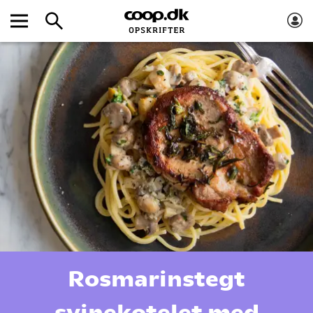
Rosmarinstegt
svinekotelet med