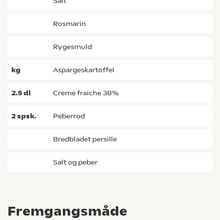
salt
rosmarin
rygesmuld
kg
aspargeskartoffel
2.5
dl
creme fraiche 38%
2
spsk.
peberrod
bredbladet persille
salt og peber
Fremgangsmåde