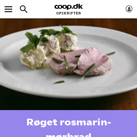
Røget rosmarin-
mørbrad