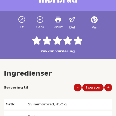
1 t
Gem
Print
Del
Pin
Giv din vurdering
Ingredienser
Servering til
-
1
person
+
1
stk.
svinemørbrad, 450 g