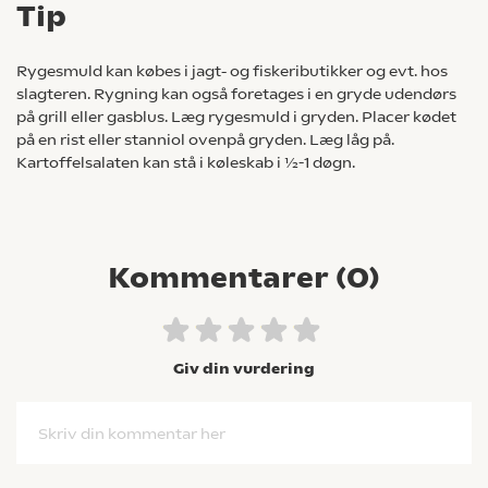
Tip
Rygesmuld kan købes i jagt- og fiskeributikker og evt. hos
slagteren. Rygning kan også foretages i en gryde udendørs
på grill eller gasblus. Læg rygesmuld i gryden. Placer kødet
på en rist eller stanniol ovenpå gryden. Læg låg på.
Kartoffelsalaten kan stå i køleskab i ½-1 døgn.
Kommentarer (
0
)
Giv din vurdering
Skriv din kommentar her