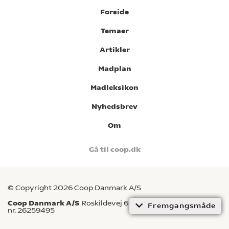
Forside
Temaer
Artikler
Madplan
Madleksikon
Nyhedsbrev
Om
Gå til coop.dk
© Copyright 2026 Coop Danmark A/S
Coop Danmark A/S
Roskildevej 65, 2620 Albertslund CVR-
Fremgangsmåde
nr. 26259495