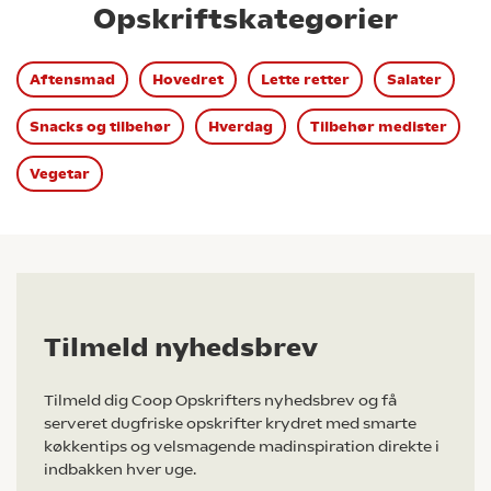
Opskriftskategorier
Aftensmad
Hovedret
Lette retter
Salater
Snacks og tilbehør
Hverdag
Tilbehør medister
Vegetar
Tilmeld nyhedsbrev
Tilmeld dig Coop Opskrifters nyhedsbrev og få
serveret dugfriske opskrifter krydret med smarte
køkkentips og velsmagende madinspiration direkte i
indbakken hver uge.