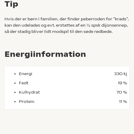
Tip
Hvis der er børn i familien, der finder peberroden for ”krads”,
kan den udelades og evt. erstattes af en ½ spsk dijonsennep,
så der stadig bliver lidt modspil til den søde rødbede.
Energiinformation
Energi
330 kj
Fedt
19 %
Kulhydrat
70 %
Protein
11 %