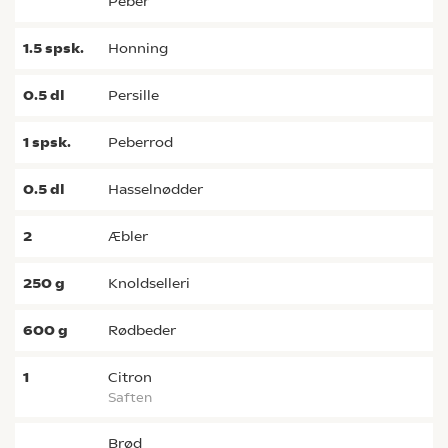
peber
1.5
spsk.
honning
0.5
dl
persille
1
spsk.
peberrod
0.5
dl
hasselnødder
2
æbler
250
g
knoldselleri
600
g
rødbeder
1
citron
saften
brød