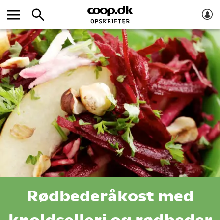
Rødbederåkost med
knoldselleri og rødbeder