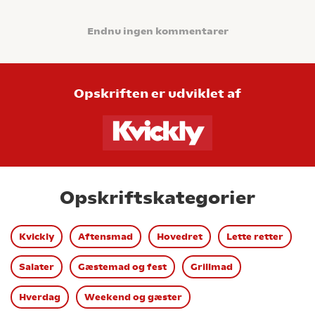
Endnu ingen kommentarer
Opskriften er udviklet af
Opskriftskategorier
Kvickly
Aftensmad
Hovedret
Lette retter
Salater
Gæstemad og fest
Grillmad
Hverdag
Weekend og gæster