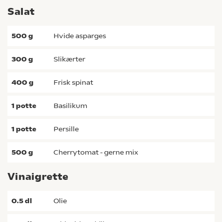
Salat
500
g
hvide asparges
300
g
slikærter
400
g
frisk spinat
1
potte
basilikum
1
potte
persille
500
g
cherrytomat - gerne mix
Vinaigrette
0.5
dl
olie