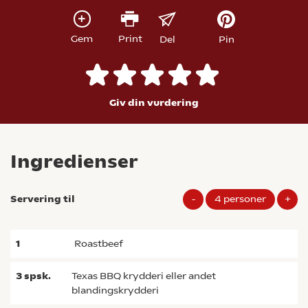
Gem
Print
Del
Pin
Giv din vurdering
Ingredienser
Servering til
-
4
personer
+
1
roastbeef
3
spsk.
Texas BBQ krydderi eller andet
blandingskrydderi