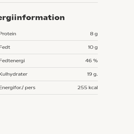
ergiinformation
Protein
8 g
Fedt
10 g
Fedtenergi
46 %
Kulhydrater
19 g.
Energifor./ pers
255 kcal