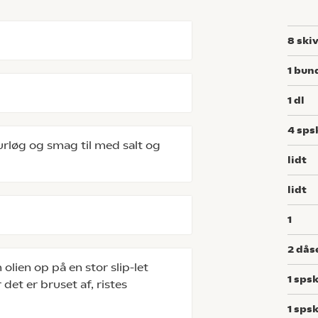
8
ski
1
bun
1
dl
4
sps
rløg og smag til med salt og
lidt
lidt
1
2
dås
olien op på en stor slip-let
1
spsk
et er bruset af, ristes
1
spsk