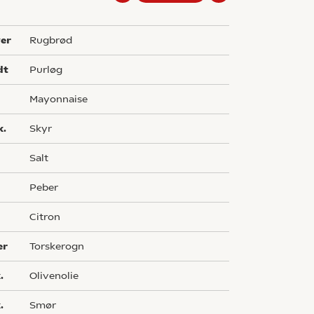
ver
rugbrød
dt
purløg
mayonnaise
k.
skyr
salt
peber
citron
er
torskerogn
.
olivenolie
.
smør