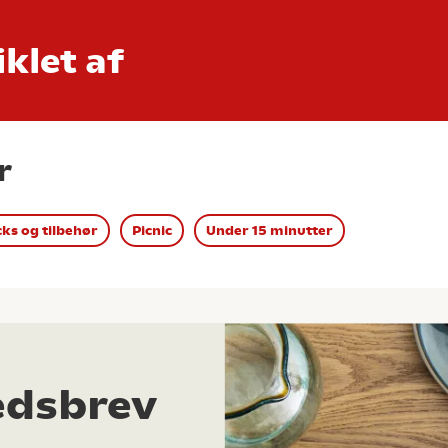
klet af
r
ks og tilbehør
Picnic
Under 15 minutter
edsbrev