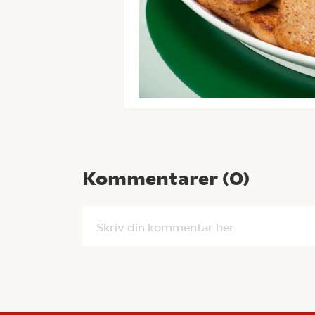
Kommentarer (
0
)
Skriv din kommentar her