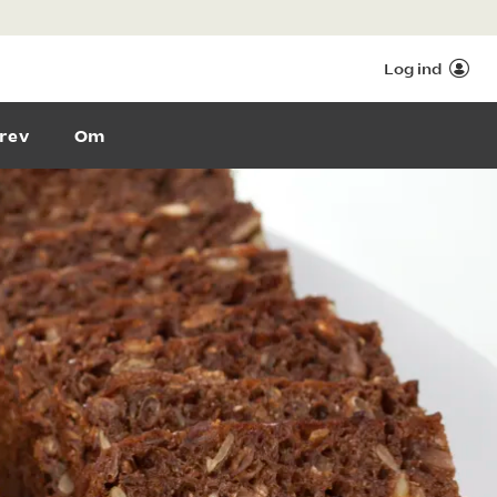
Log ind
rev
Om