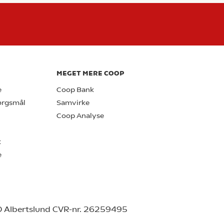
MEGET MERE COOP
e
Coop Bank
pørgsmål
Samvirke
Coop Analyse
k
e
0 Albertslund CVR-nr. 26259495