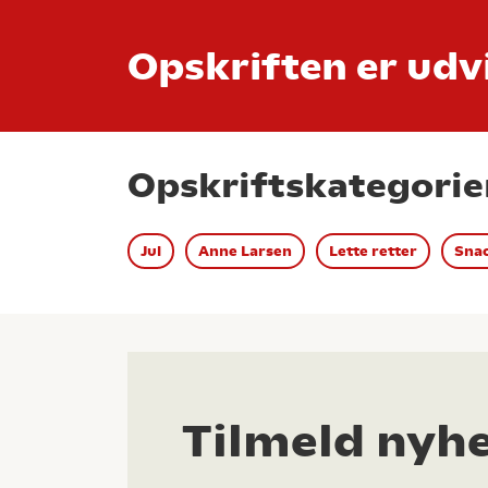
Opskriften er udvi
Opskriftskategorie
Jul
Anne Larsen
Lette retter
Snac
Tilmeld nyh