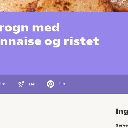
erogn med
naise og ristet
int
Pin
Del
In
Serve