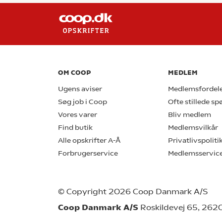
OM COOP
MEDLEM
Ugens aviser
Medlemsfordel
Søg job i Coop
Ofte stillede s
Vores varer
Bliv medlem
Find butik
Medlemsvilkår
Alle opskrifter A-Å
Privatlivspoliti
Forbrugerservice
Medlemsservic
© Copyright 2026 Coop Danmark A/S
Coop Danmark A/S
Roskildevej 65, 262