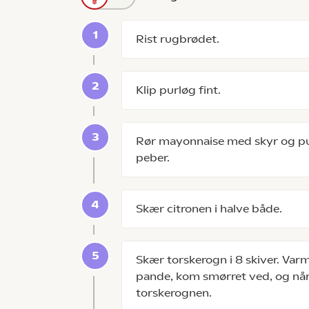
Rist rugbrødet.
Klip purløg fint.
Rør mayonnaise med skyr og pu
peber.
Skær citronen i halve både.
Skær torskerogn i 8 skiver. Varm 
pande, kom smørret ved, og når d
torskerognen.