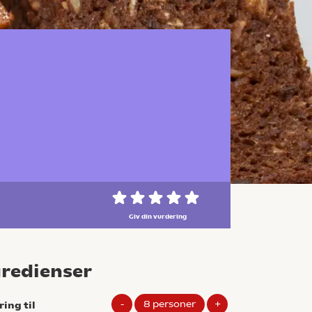
Giv din vurdering
gredienser
-
8
personer
+
ring til