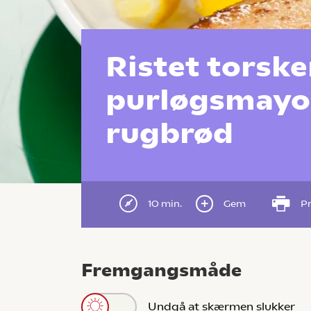
Ristet torsk
purløgsmayon
rugbrød
10 min.
Gem
Pr
Fremgangsmåde
Undgå at skærmen slukker