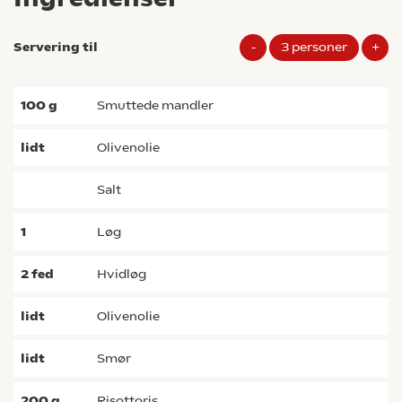
Servering til
-
3
personer
+
100
g
smuttede mandler
lidt
olivenolie
salt
1
løg
2
fed
hvidløg
lidt
olivenolie
lidt
smør
200
g
risottoris