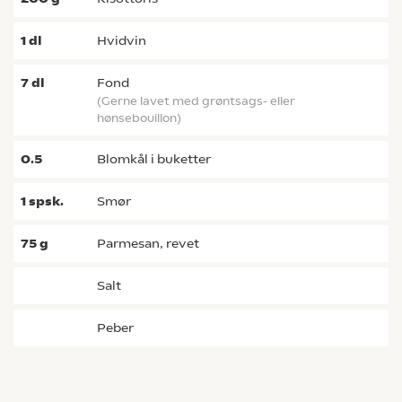
1
dl
hvidvin
7
dl
fond
(gerne lavet med grøntsags- eller
hønsebouillon)
0.5
blomkål i buketter
1
spsk.
smør
75
g
parmesan, revet
salt
peber