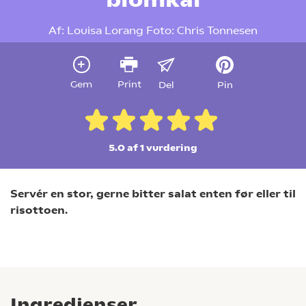
Af:
Louisa Lorang
Foto:
Chris Tonnesen
Gem
Print
Del
Pin
5.0 af 1
vurdering
Servér en stor, gerne bitter salat enten før eller til
risottoen.
Ingredienser