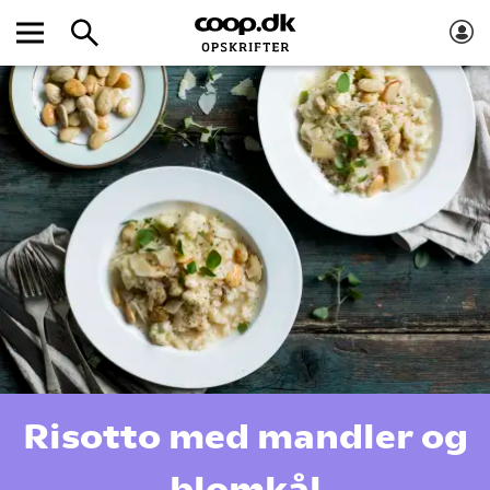
Risotto med mandler og
blomkål