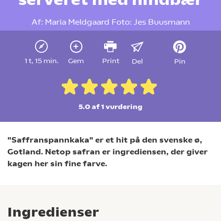
Af:
Maria Meldgaard
Foto:
Jes Buusmann
1 t, 15 min.
Gem
Print
Del
Pin
5.0 af 1
vurdering
"Saffranspannkaka" er et hit på den svenske ø,
Gotland. Netop safran er ingrediensen, der giver
kagen her sin fine farve.
Ingredienser