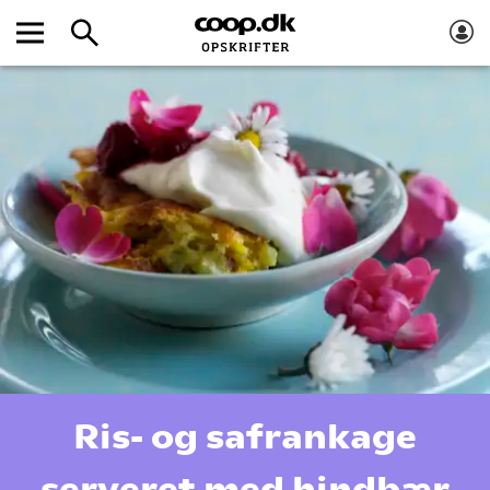
Ris- og safrankage
serveret med hindbær