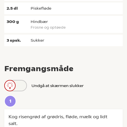
2.5
dl
piskefløde
300
g
hindbær
frosne og optøede
3
spsk.
sukker
Fremgangsmåde
Undgå at skærmen slukker
Kog risengrød af grødris, fløde, mælk og lidt
salt.