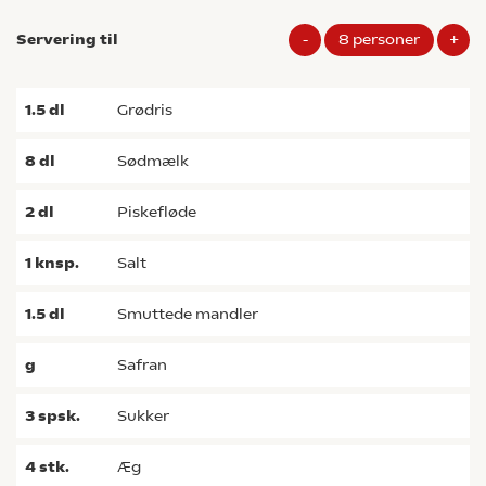
Servering til
-
8
personer
+
1.5
dl
grødris
8
dl
sødmælk
2
dl
piskefløde
1
knsp.
salt
1.5
dl
smuttede mandler
g
safran
3
spsk.
sukker
4
stk.
æg