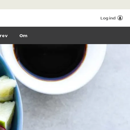
Log ind
rev
Om