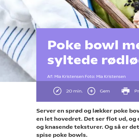
Poke bowl me
syltede rødl
Af:
Mia Kristensen
Foto:
Mia Kristensen
20 min.
Gem
Pr
Server en sprød og lækker poke bo
en let hovedret. Det ser flot ud, og
og knasende teksturer. Og så er d
spise poke bowls.