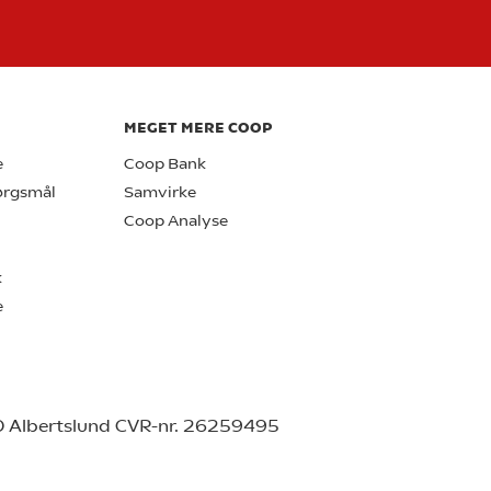
MEGET MERE COOP
e
Coop Bank
pørgsmål
Samvirke
Coop Analyse
k
e
0 Albertslund CVR-nr. 26259495