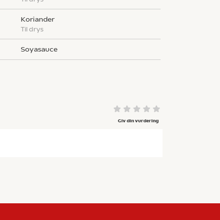
koriander
til drys
soyasauce
Giv din vurdering