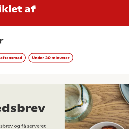
klet af
r
 aftensmad
Under 30 minutter
edsbrev
sbrev og få serveret