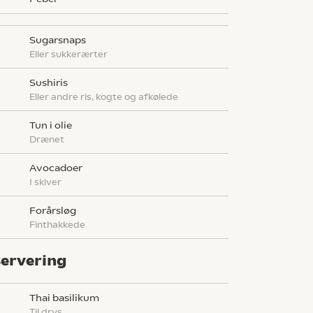
sugarsnaps
eller sukkerærter
sushiris
eller andre ris, kogte og afkølede
g
tun i olie
drænet
avocadoer
i skiver
forårsløg
finthakkede
 servering
thai basilikum
til drys