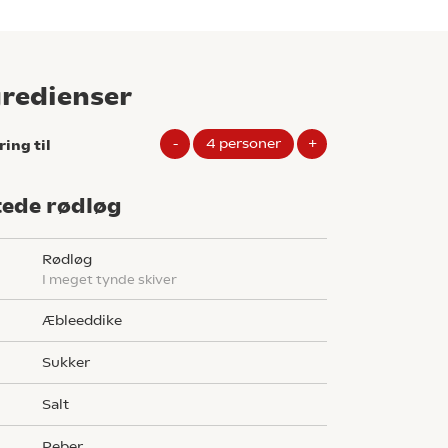
gredienser
-
4
personer
+
ring til
tede rødløg
rødløg
i meget tynde skiver
l
æbleeddike
sukker
salt
peber