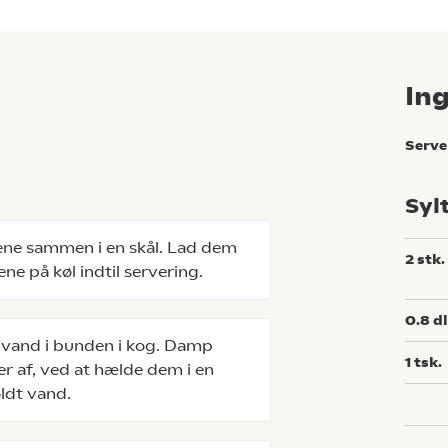
In
Serve
Syl
øgene sammen i en skål. Lad dem
2
stk.
ne på køl indtil servering.
0.8
d
m vand i bunden i kog. Damp
1
tsk.
er af, ved at hælde dem i en
ldt vand.