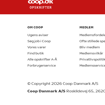
OM COOP
MEDLEM
Ugens aviser
Medlemsfordel
Søg job i Coop
Ofte stillede s
Vores varer
Bliv medlem
Find butik
Medlemsvilkår
Alle opskrifter A-Å
Privatlivspoliti
Forbrugerservice
Medlemsservic
© Copyright 2026 Coop Danmark A/S
Coop Danmark A/S
Roskildevej 65, 262