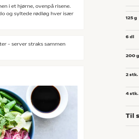
nen i et hjørne, ovenpå risene.
do og syltede rødløg hver især
125
g
6
dl
rter – server straks sammen
200
2
stk.
4
stk.
Til