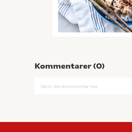
Kommentarer (
0
)
Skriv din kommentar her