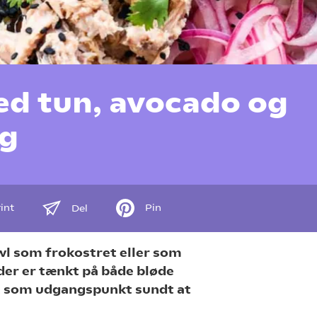
d tun, avocado og
øg
int
Pin
Del
wl som frokostret eller som
 der er tænkt på både bløde
et som udgangspunkt sundt at