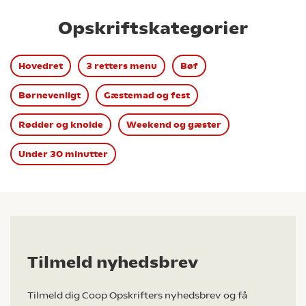
Opskriftskategorier
Hovedret
3 retters menu
Bøf
Børnevenligt
Gæstemad og fest
Rødder og knolde
Weekend og gæster
Under 30 minutter
Tilmeld nyhedsbrev
Tilmeld dig Coop Opskrifters nyhedsbrev og få