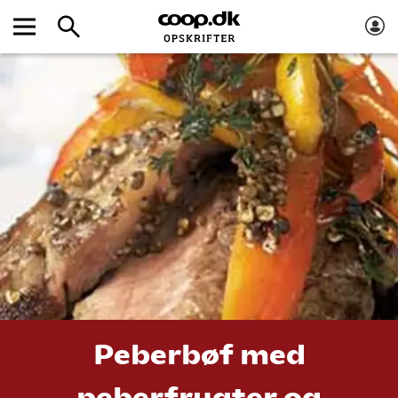
Peberbøf med
peberfrugter og