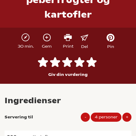
kartofler
30 min.
Gem
Print
Del
Pin
Giv din vurdering
Ingredienser
Servering til
-
4
personer
+