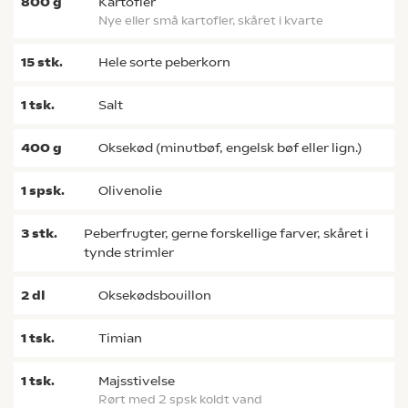
800
g
kartofler
nye eller små kartofler, skåret i kvarte
15
stk.
hele sorte peberkorn
1
tsk.
salt
400
g
oksekød (minutbøf, engelsk bøf eller lign.)
1
spsk.
olivenolie
3
stk.
peberfrugter, gerne forskellige farver, skåret i
tynde strimler
2
dl
oksekødsbouillon
1
tsk.
timian
1
tsk.
majsstivelse
rørt med 2 spsk koldt vand