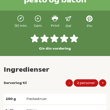
30 min.
Gem
Print
Del
Pin
Giv din vurdering
Ingredienser
Servering til
-
2
personer
+
250
g
pastaskruer