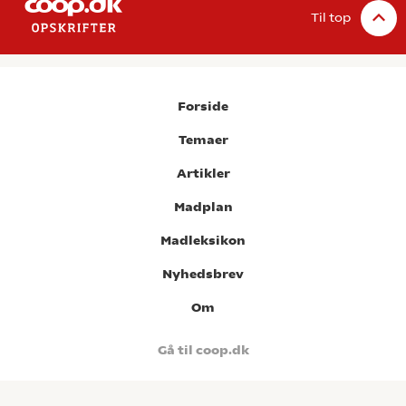
Til top
Forside
Temaer
Artikler
Madplan
Madleksikon
Nyhedsbrev
Om
Gå til coop.dk