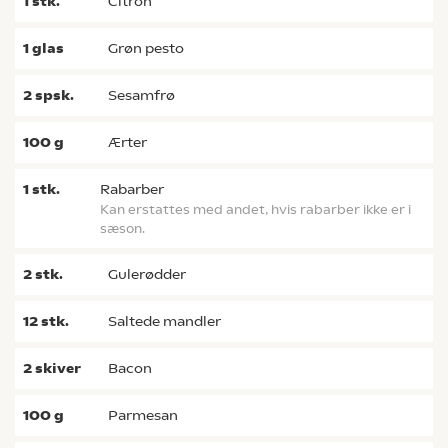
1
stk.
citron
1
glas
grøn pesto
2
spsk.
sesamfrø
100
g
ærter
1
stk.
rabarber
Kan erstattes med andet, hvis rabarber ikke er i
sæson.
2
stk.
gulerødder
12
stk.
saltede mandler
2
skiver
bacon
100
g
parmesan