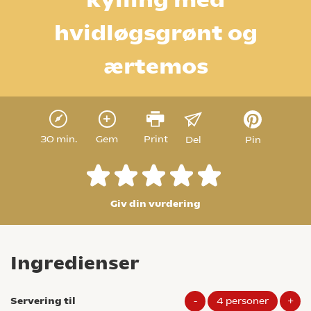
hvidløgsgrønt og
ærtemos
30 min.
Gem
Print
Del
Pin
Giv din vurdering
Ingredienser
Servering til
-
4
personer
+