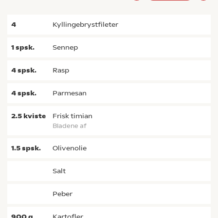
4
kyllingebrystfileter
1
spsk.
sennep
4
spsk.
rasp
4
spsk.
parmesan
2.5
kviste
frisk timian
bladene af
1.5
spsk.
olivenolie
salt
peber
900
g
kartofler