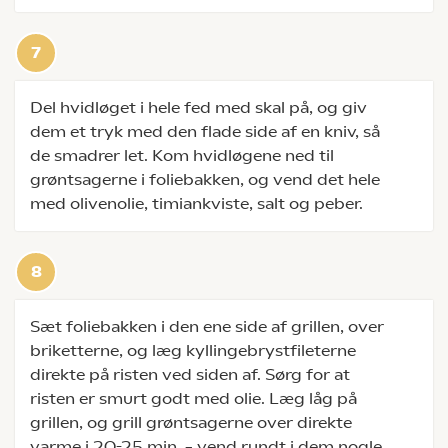
Del hvidløget i hele fed med skal på, og giv
dem et tryk med den flade side af en kniv, så
de smadrer let. Kom hvidløgene ned til
grøntsagerne i foliebakken, og vend det hele
med olivenolie, timiankviste, salt og peber.
Sæt foliebakken i den ene side af grillen, over
briketterne, og læg kyllingebrystfileterne
direkte på risten ved siden af. Sørg for at
risten er smurt godt med olie. Læg låg på
grillen, og grill grøntsagerne over direkte
varme i 20-25 min. – vend rundt i dem nogle