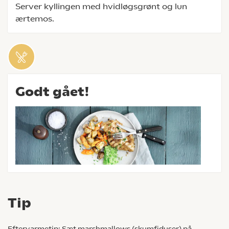
Server kyllingen med hvidløgsgrønt og lun
ærtemos.
Godt gået!
Tip
Eftervarmetip: Sæt marshmallows (skumfiduser) på