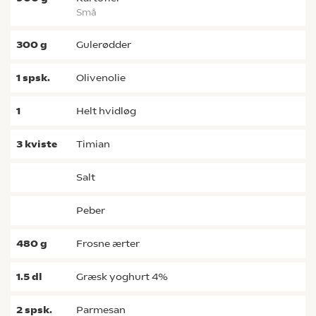
små
300
g
gulerødder
1
spsk.
olivenolie
1
helt hvidløg
3
kviste
timian
salt
peber
480
g
frosne ærter
1.5
dl
græsk yoghurt 4%
2
spsk.
parmesan