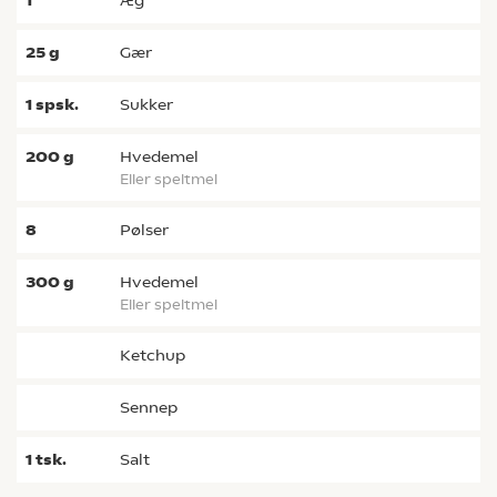
1
æg
25
g
gær
1
spsk.
sukker
200
g
hvedemel
eller speltmel
8
pølser
300
g
hvedemel
eller speltmel
ketchup
sennep
1
tsk.
salt