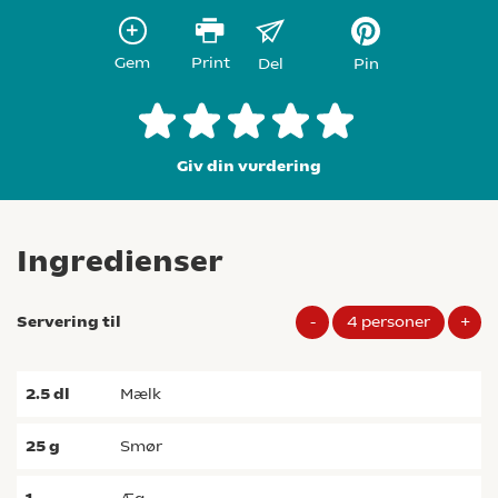
Gem
Print
Del
Pin
Giv din vurdering
Ingredienser
Servering til
-
4
personer
+
2.5
dl
mælk
25
g
smør