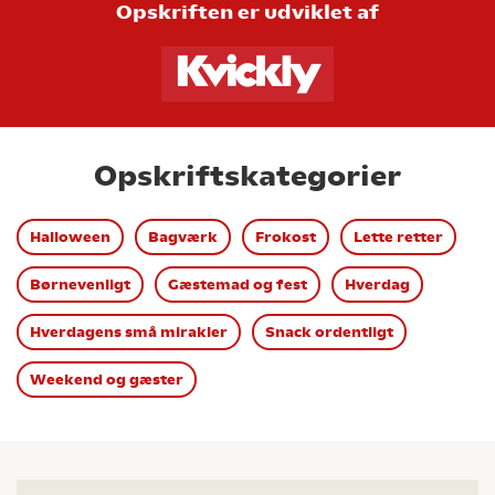
Opskriften er udviklet af
Opskriftskategorier
Halloween
Bagværk
Frokost
Lette retter
Børnevenligt
Gæstemad og fest
Hverdag
Hverdagens små mirakler
Snack ordentligt
Weekend og gæster