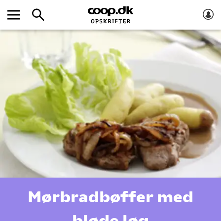
Mørbradbøffer med
bløde løg