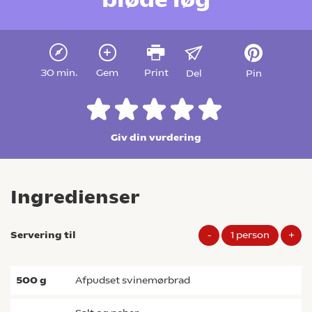
30 min.
Gem
Print
Del
Pin
Giv din vurdering
Ingredienser
Servering til
-
1
person
+
500
g
afpudset svinemørbrad