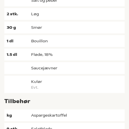
salt og peber
2
stk.
løg
30
g
smør
1
dl
bouillon
1.5
dl
fløde, 18%
saucejævner
kulør
evt.
Tilbehør
kg
aspargeskartoffel
9
stk.
salatblade