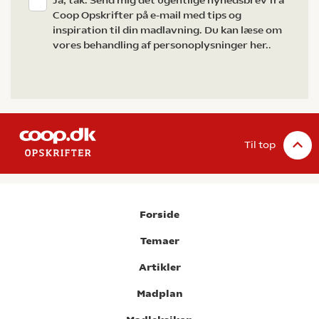
Ja, tak. Send mig det ugentlige nyhedsbrev fra
Coop Opskrifter på e-mail med tips og
inspiration til din madlavning. Du kan læse om
vores behandling af personoplysninger her.
.
Til top
Forside
Temaer
Artikler
Madplan