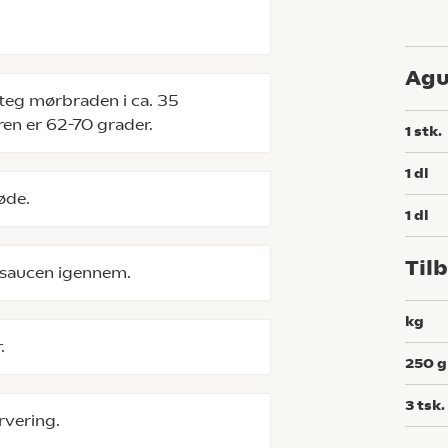
Agu
teg mørbraden i ca. 35
en er 62-70 grader.
1
stk.
1
dl
øde.
1
dl
Til
saucen igennem.
kg
.
250
g
3
tsk.
rvering.