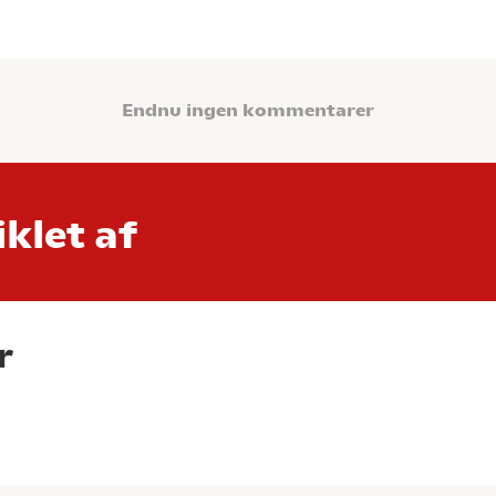
Endnu ingen kommentarer
klet af
r