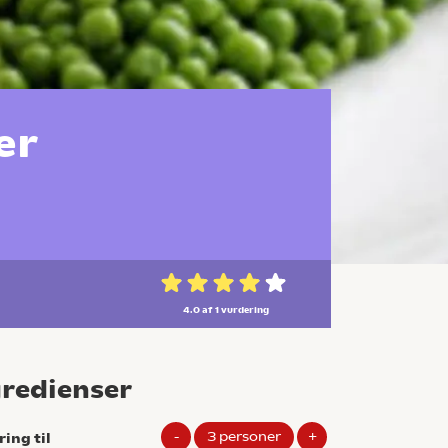
er
4.0 af 1
vurdering
gredienser
-
3
personer
+
ring til