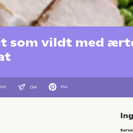
t som vildt med ært
at
int
Pin
Del
In
Serve