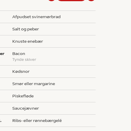
g
afpudset svinemørbrad
salt og peber
knuste enebær
er
bacon
tynde skiver
kødsnor
Smør eller margarine
piskefløde
saucejævner
.
ribs- eller rønnebærgelé