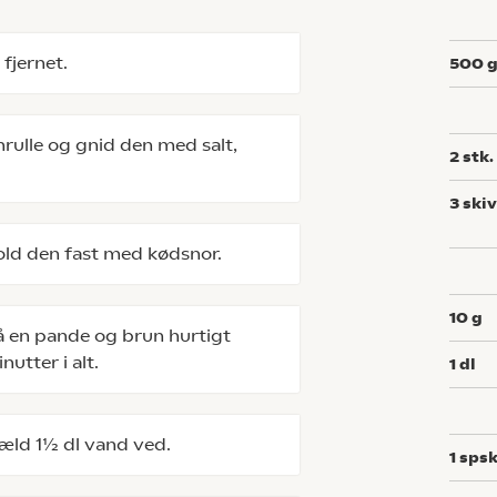
 fjernet.
500
ulle og gnid den med salt,
2
stk.
3
skiv
ld den fast med kødsnor.
10
g
å en pande og brun hurtigt
nutter i alt.
1
dl
hæld 1½ dl vand ved.
1
spsk