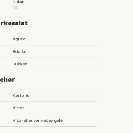
kulør
evt.
rkesalat
agurk
eddike
sukker
behør
kartofler
ærter
ribs- eller rønnebærgelé