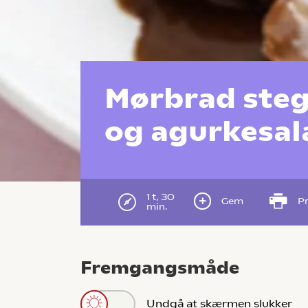
Mørbrad steg
og agurkesal
1 t, 30
Gem
Pr
min.
Fremgangsmåde
Undgå at skærmen slukker