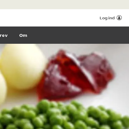
Log ind
rev
Om