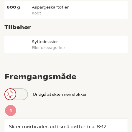
600
g
aspargeskartofler
kogt
Tilbehør
syltede asier
eller drueagurker
Fremgangsmåde
Undgå at skærmen slukker
Skær mørbraden ud i små bøffer i ca. 8-12