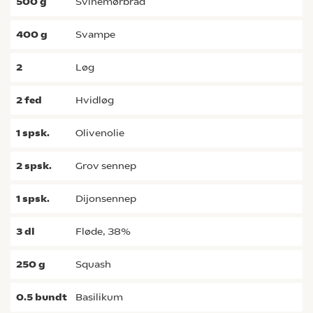
500
g
svinemørbrad
400
g
svampe
2
løg
2
fed
hvidløg
1
spsk.
olivenolie
2
spsk.
grov sennep
1
spsk.
dijonsennep
3
dl
fløde, 38%
250
g
squash
0.5
bundt
basilikum