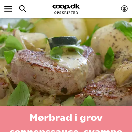
Mørbrad i grov
sennepssauce, svampe