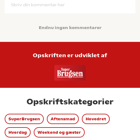
Skriv din kommentar her
Endnu ingen kommentarer
Opskriften er udviklet af
Opskriftskategorier
SuperBrugsen
Aftensmad
Hovedret
Hverdag
Weekend og gæster