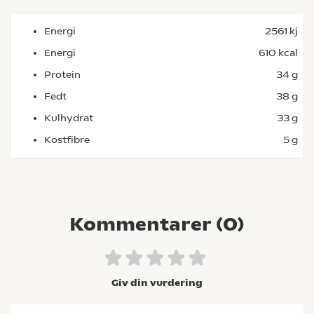
Energi
2561 kj
Energi
610 kcal
Protein
34 g
Fedt
38 g
Kulhydrat
33 g
Kostfibre
5 g
Kommentarer (
0
)
Giv din vurdering