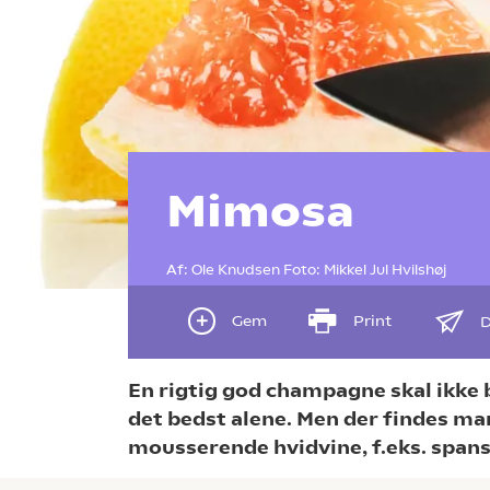
Mimosa
Af:
Ole Knudsen
Foto:
Mikkel Jul Hvilshøj
Gem
Print
D
En rigtig god champagne skal ikke b
det bedst alene. Men der findes m
mousserende hvidvine, f.eks. spans