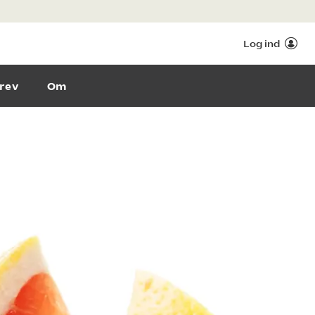
Log ind
rev
Om