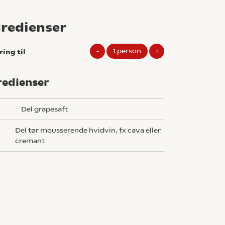
gredienser
-
1
person
+
ring til
redienser
del grapesaft
del tør mousserende hvidvin, fx cava eller
cremant