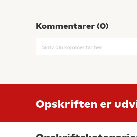
Kommentarer (
0
)
Skriv din kommentar her
Opskriften er udvi