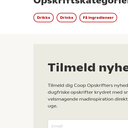
Opskriftskategorie
Drikke
Drinks
Få ingredienser
Tilmeld nyh
Tilmeld dig Coop Opskrifters nyhed
dugfriske opskrifter krydret med s
velsmagende madinspiration direkt
uge.