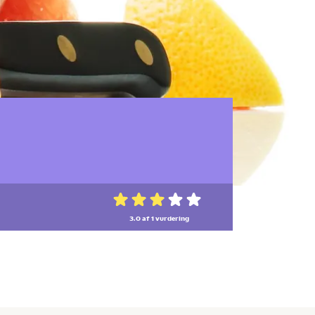
3.0 af 1
vurdering