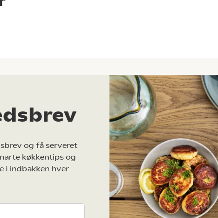
r
edsbrev
sbrev og få serveret
marte køkkentips og
e i indbakken hver