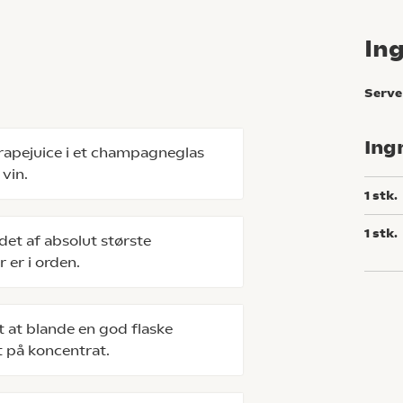
In
Serve
Ing
grapejuice i et champagneglas
vin.
1
stk.
1
stk.
et af absolut største
 er i orden.
t at blande en god flaske
t på koncentrat.