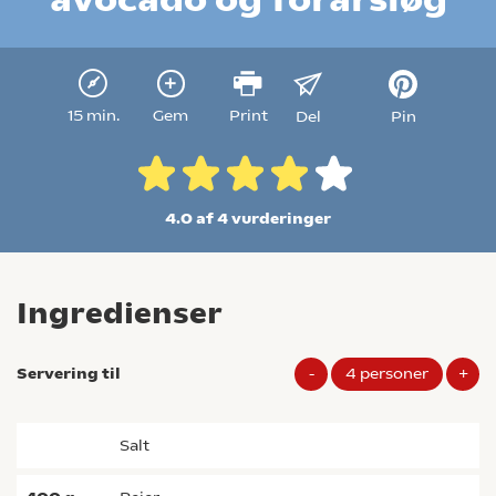
15 min.
Gem
Print
Del
Pin
4.0 af 4
vurderinger
Ingredienser
Servering til
-
4
personer
+
salt