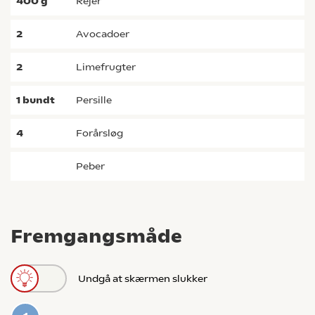
400
g
rejer
2
avocadoer
2
limefrugter
1
bundt
persille
4
forårsløg
peber
Fremgangsmåde
Undgå at skærmen slukker