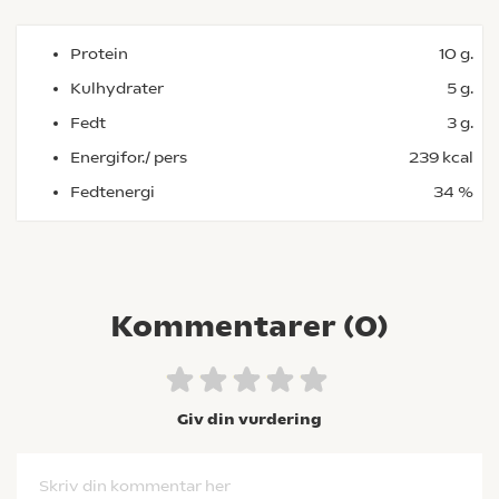
Protein
10 g.
Kulhydrater
5 g.
Fedt
3 g.
Energifor./ pers
239 kcal
Fedtenergi
34 %
Kommentarer (
0
)
Giv din vurdering
Skriv din kommentar her