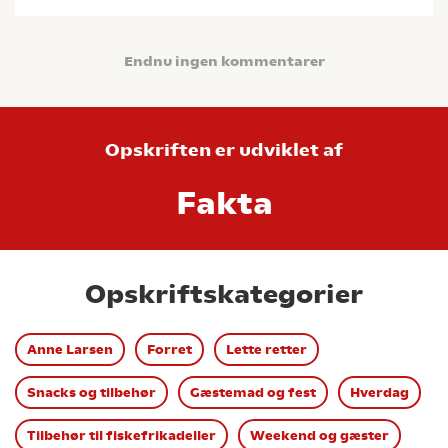
Endnu ingen kommentarer
Opskriften er udviklet af
Fakta
Opskriftskategorier
Anne Larsen
Forret
Lette retter
Snacks og tilbehør
Gæstemad og fest
Hverdag
Tilbehør til fiskefrikadeller
Weekend og gæster