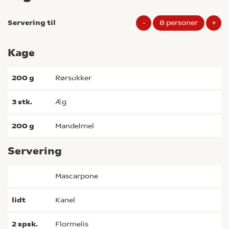
Servering til
-
8
personer
+
Kage
200
g
rørsukker
3
stk.
æg
200
g
mandelmel
Servering
mascarpone
lidt
kanel
2
spsk.
flormelis