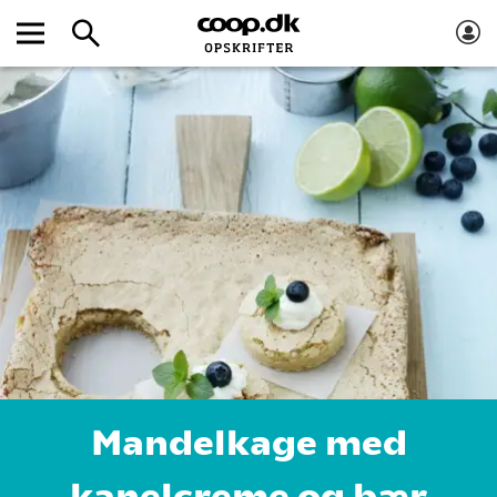
Mandelkage med
kanelcreme og bær