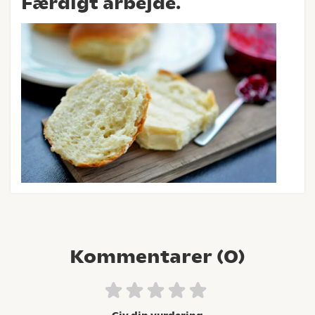
Færdigt arbejde.
Kommentarer (
0
)
Giv din vurdering