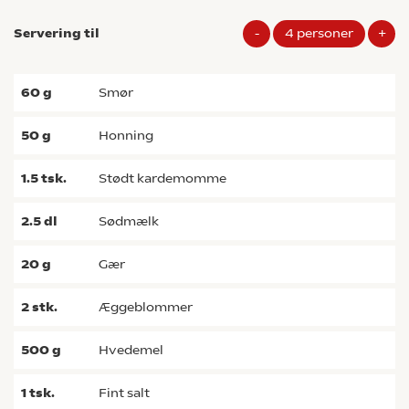
Servering til
-
4
personer
+
60
g
smør
50
g
honning
1.5
tsk.
stødt kardemomme
2.5
dl
sødmælk
20
g
gær
2
stk.
æggeblommer
500
g
hvedemel
1
tsk.
fint salt