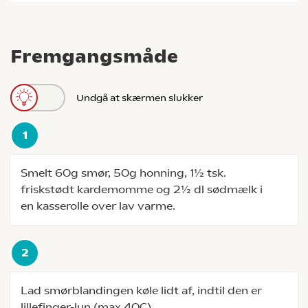
Fremgangsmåde
Undgå at skærmen slukker
Smelt 60g smør, 50g honning, 1½ tsk.
friskstødt kardemomme og 2½ dl sødmælk i
en kasserolle over lav varme.
Lad smørblandingen køle lidt af, indtil den er
lillefinger-lun (max 40C).