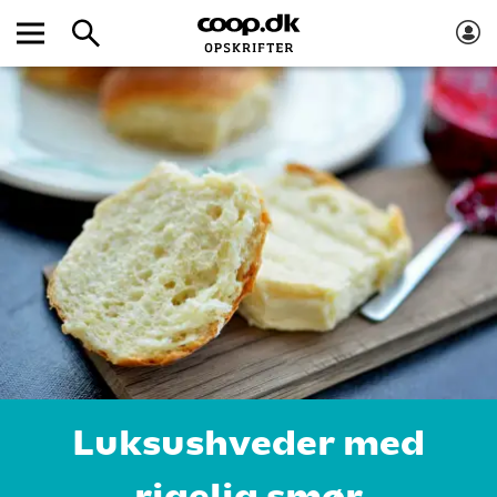
Luksushveder med
rigelig smør