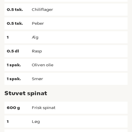
0.5
tsk.
chiliflager
0.5
tsk.
peber
1
æg
0.5
dl
rasp
1
spsk.
oliven olie
1
spsk.
smør
Stuvet spinat
600
g
frisk spinat
1
løg