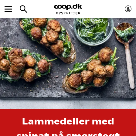
Lammedeller med
spinat på smørstegt