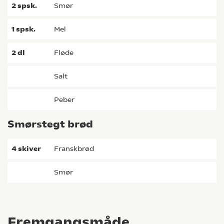
2
spsk.
smør
1
spsk.
mel
2
dl
fløde
salt
peber
Smørstegt brød
4
skiver
franskbrød
smør
Fremgangsmåde