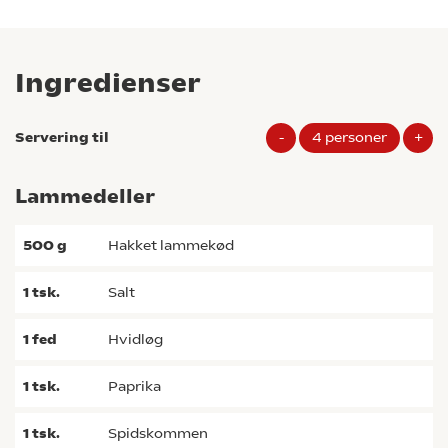
Ingredienser
Servering til
-
4
personer
+
Lammedeller
500
g
hakket lammekød
1
tsk.
salt
1
fed
hvidløg
1
tsk.
paprika
1
tsk.
spidskommen