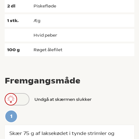
2
dl
piskefløde
1
stk.
æg
hvid peber
100
g
røget ålefilet
Fremgangsmåde
Undgå at skærmen slukker
Skær 75 g af laksekødet i tynde strimler og