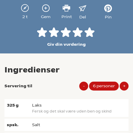
2 t
Gem
Print
Del
Pin
Giv din vurdering
Ingredienser
Servering til
-
6
personer
+
325
g
laks
fersk og det skal være uden ben og skind
spsk.
salt