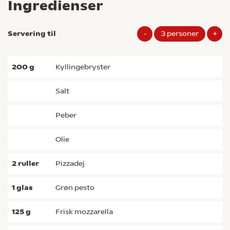
Ingredienser
Servering til
-
3
personer
+
200
g
kyllingebryster
salt
peber
olie
2
ruller
pizzadej
1
glas
grøn pesto
125
g
frisk mozzarella