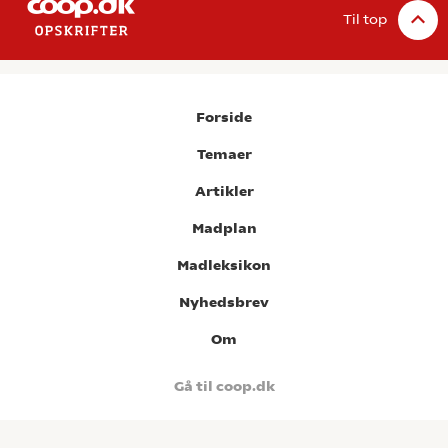
Til top
Forside
Temaer
Artikler
Madplan
Madleksikon
Nyhedsbrev
Om
Gå til coop.dk