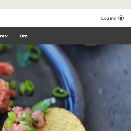
Log ind
rev
Om