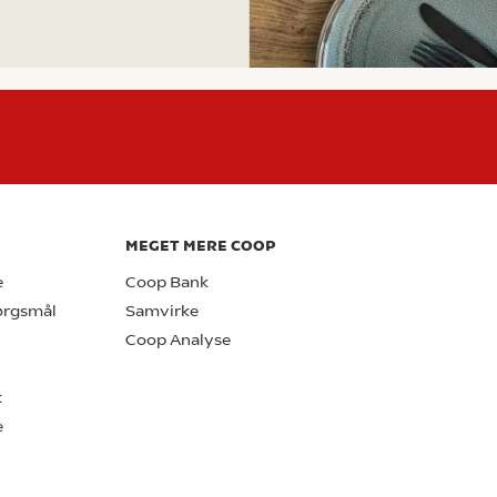
MEGET MERE COOP
e
Coop Bank
pørgsmål
Samvirke
Coop Analyse
k
e