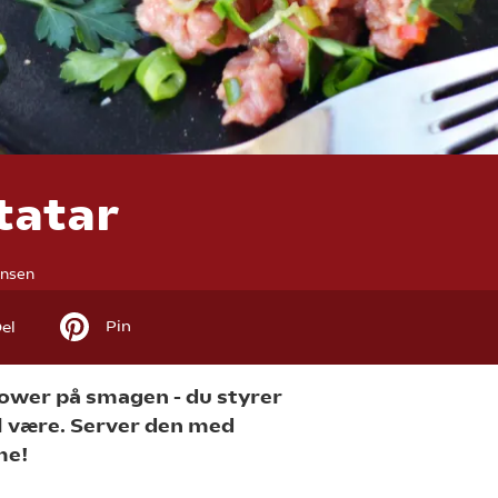
tatar
ensen
Pin
el
ower på smagen - du styrer
al være. Server den med
me!