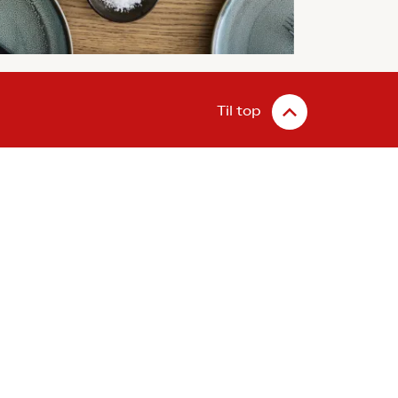
Til top