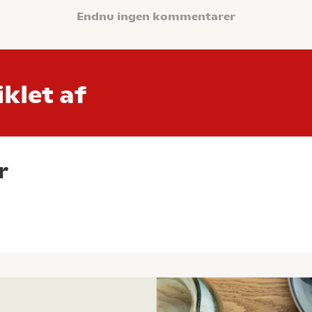
Endnu ingen kommentarer
klet af
r