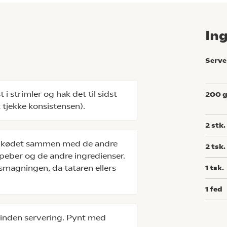
In
Serve
i strimler og hak det til sidst
200
 tjekke konsistensen).
2
stk.
 i kødet sammen med de andre
2
tsk.
 peber og de andre ingredienser.
ilsmagningen, da tataren ellers
1
tsk.
1
fed
 inden servering. Pynt med