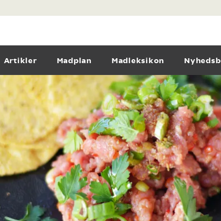
Artikler
Madplan
Madleksikon
Nyhedsb