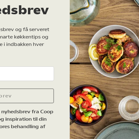
edsbrev
sbrev og få serveret
marte køkkentips og
e i indbakken hver
brev
e nyhedsbrev fra Coop
 inspiration til din
ores behandling af