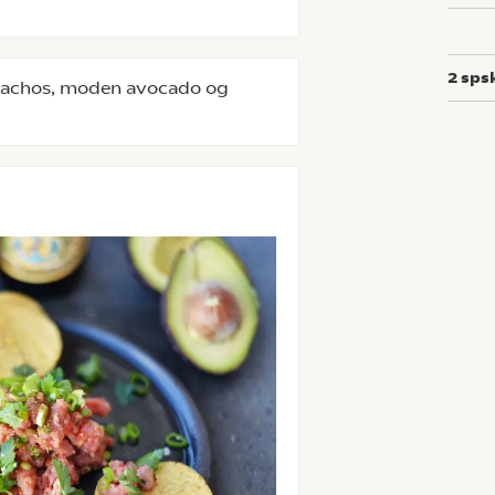
2
sps
e nachos, moden avocado og