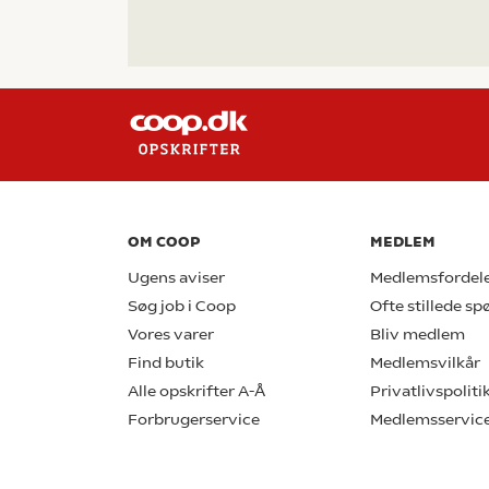
OM COOP
MEDLEM
Ugens aviser
Medlemsfordel
Søg job i Coop
Ofte stillede s
Vores varer
Bliv medlem
Find butik
Medlemsvilkår
Alle opskrifter A-Å
Privatlivspoliti
Forbrugerservice
Medlemsservic