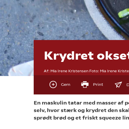
Krydret okse
Af:
Mia Irene Kristensen
Foto:
Mia Irene Krist
Gem
Print
D
En maskulin tatar med masser af p
selv, hvor stærk og krydret den sk
sprødt brød og et friskt squeeze li