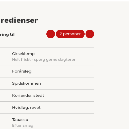
gredienser
-
2
personer
+
ring til
g
okseklump
helt friskt - spørg gerne slagteren
forårsløg
spidskommen
koriander, stødt
hvidløg, revet
tabasco
efter smag