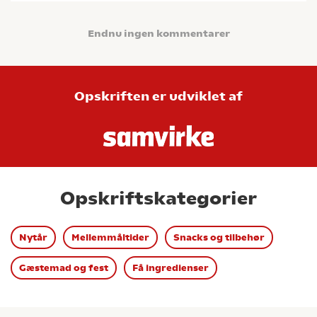
Endnu ingen kommentarer
Opskriften er udviklet af
Opskriftskategorier
Nytår
Mellemmåltider
Snacks og tilbehør
Gæstemad og fest
Få ingredienser