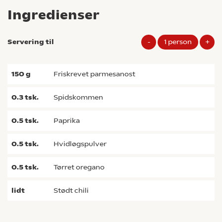
Ingredienser
Servering til
-
1
person
+
150
g
friskrevet parmesanost
0.3
tsk.
spidskommen
0.5
tsk.
paprika
0.5
tsk.
hvidløgspulver
0.5
tsk.
tørret oregano
lidt
stødt chili