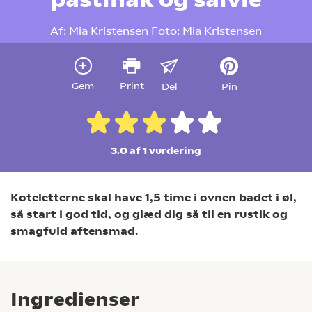
Af:
Mia Kristensen
Foto:
Mia Kristensen
Gem
Print
Del
Pin
3.0 af 1
vurdering
Koteletterne skal have 1,5 time i ovnen badet i øl,
så start i god tid, og glæd dig så til en rustik og
smagfuld aftensmad.
Ingredienser