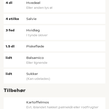
4
dl
hvedeøl
eller anden lys øl
4
stilke
salvie
3
fed
hvidløg
i tynde skiver
1.5
dl
piskefløde
lidt
balsamico
eller lignende
lidt
sukker
(kan udelades)
Tilbehør
kartoffelmos
evt. iblandet hakket palmekål eller rodfrugter