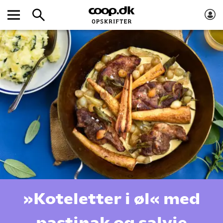
»Koteletter i øl« med
pastinak og salvie