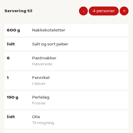
Servering til
-
4
personer
+
600
g
nakkekoteletter
lidt
salt og sort peber
6
pastinakker
halverede
1
fennikel
i skiver
150
g
perleløg
frosne
lidt
olie
til stegning