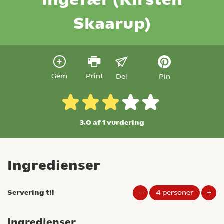
Skaarup)
Gem
Print
Del
Pin
3.0 af 1
vurdering
Ingredienser
Servering til
-
4
personer
+
Ingredienser