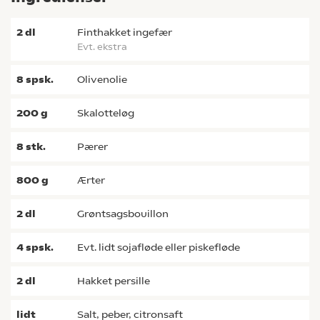
2
dl
finthakket ingefær
evt. ekstra
8
spsk.
olivenolie
200
g
skalotteløg
8
stk.
pærer
800
g
ærter
2
dl
grøntsagsbouillon
4
spsk.
evt. lidt sojafløde eller piskefløde
2
dl
hakket persille
lidt
salt, peber, citronsaft