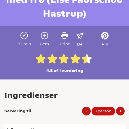
Hastrup)
30 min.
Gem
Print
Del
Pin
4.5 af 1
vurdering
Ingredienser
Servering til
-
1
person
+