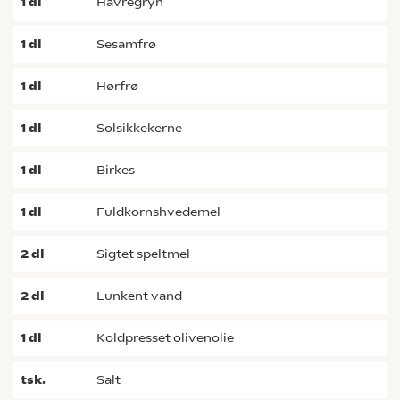
1
dl
havregryn
1
dl
sesamfrø
1
dl
hørfrø
1
dl
solsikkekerne
1
dl
birkes
1
dl
fuldkornshvedemel
2
dl
sigtet speltmel
2
dl
lunkent vand
1
dl
koldpresset olivenolie
tsk.
salt