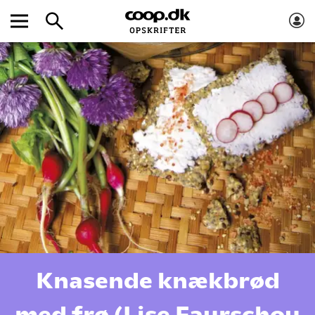
Knasende knækbrød
med frø (Lise Faurschou