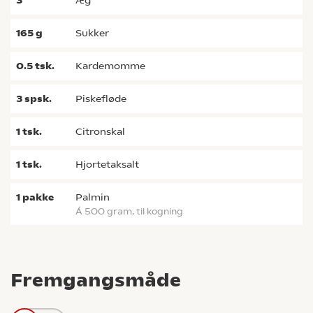
3
æg
165
g
sukker
0.5
tsk.
kardemomme
3
spsk.
piskefløde
1
tsk.
citronskal
1
tsk.
hjortetaksalt
1
pakke
palmin
á 500 gram, til kogning
Fremgangsmåde