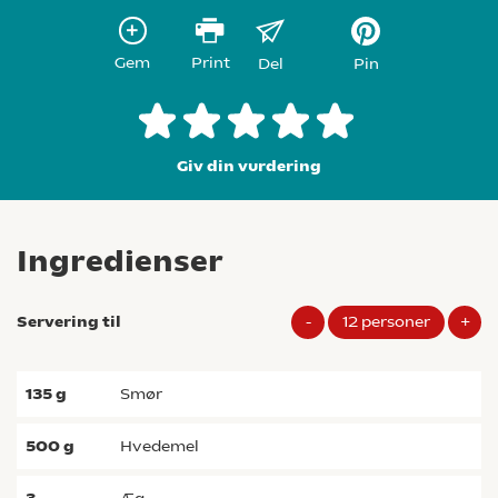
Gem
Print
Del
Pin
Giv din vurdering
Ingredienser
Servering til
-
12
personer
+
135
g
smør
500
g
hvedemel