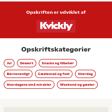
Opskriften er udviklet af
Opskriftskategorier
Jul
Dessert
Snacks og tilbehør
Børnevenligt
Gæstemad og fest
Hverdag
Hverdagens små mirakler
Weekend og gæster