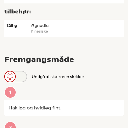
tilbehør:
125
g
ægnudler
kinesiske
Fremgangsmåde
Undgå at skærmen slukker
Hak løg og hvidløg fint.