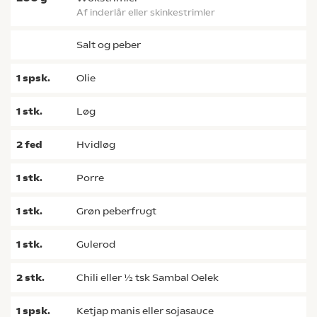
af inderlår eller skinkestrimler
salt og peber
1
spsk.
olie
1
stk.
løg
2
fed
hvidløg
1
stk.
porre
1
stk.
grøn peberfrugt
1
stk.
gulerod
2
stk.
chili eller ½ tsk Sambal Oelek
1
spsk.
Ketjap manis eller sojasauce