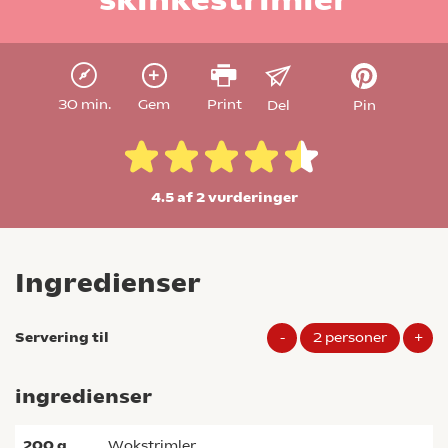
30 min.
Gem
Print
Del
Pin
4.5 af 2
vurderinger
Ingredienser
Servering til
-
2
personer
+
ingredienser
200
g
wokstrimler