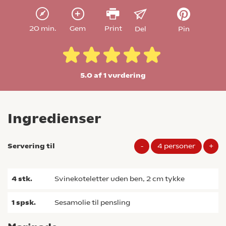
20 min.
Gem
Print
Del
Pin
5.0 af 1
vurdering
Ingredienser
Servering til
-
4
personer
+
4
stk.
svinekoteletter uden ben, 2 cm tykke
1
spsk.
sesamolie til pensling