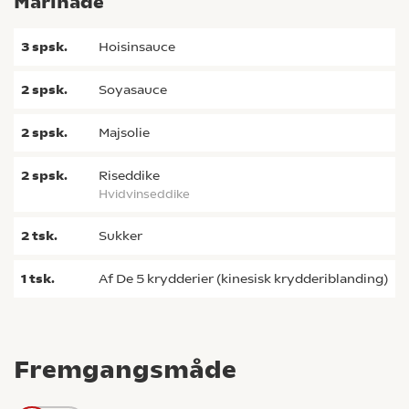
Marinade
3
spsk.
hoisinsauce
2
spsk.
soyasauce
2
spsk.
majsolie
2
spsk.
riseddike
hvidvinseddike
2
tsk.
sukker
1
tsk.
af De 5 krydderier (kinesisk krydderiblanding)
Fremgangsmåde