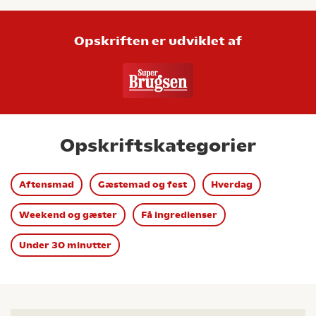
Opskriften er udviklet af
Opskriftskategorier
Aftensmad
Gæstemad og fest
Hverdag
Weekend og gæster
Få ingredienser
Under 30 minutter