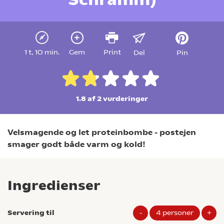
1 t, 10 min.
Gem
Print
Del
Pin
1.8 af 2
vurderinger
Velsmagende og let proteinbombe - postejen
smager godt både varm og kold!
Ingredienser
Servering til
-
4
personer
+