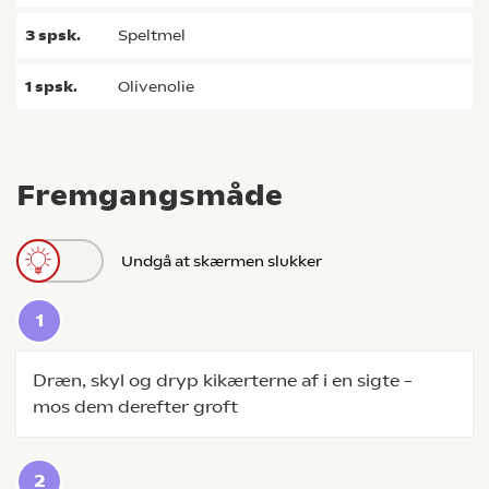
3
spsk.
speltmel
1
spsk.
olivenolie
Fremgangsmåde
Undgå at skærmen slukker
Dræn, skyl og dryp kikærterne af i en sigte –
mos dem derefter groft