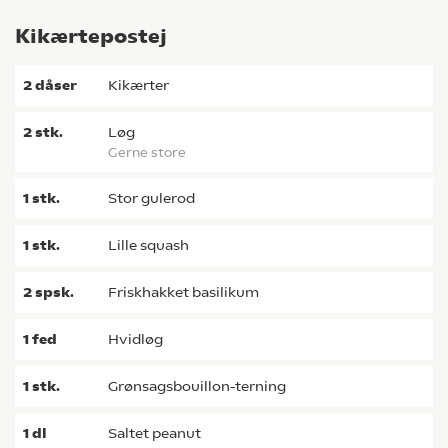
Kikærtepostej
2
dåser
kikærter
2
stk.
løg
gerne store
1
stk.
stor gulerod
1
stk.
lille squash
2
spsk.
friskhakket basilikum
1
fed
hvidløg
1
stk.
grønsagsbouillon-terning
1
dl
saltet peanut