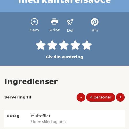
Gem
Print
Del
Pin
Giv din vurdering
Ingredienser
Servering til
-
4
personer
+
600
g
multefilet
uden skind og ben