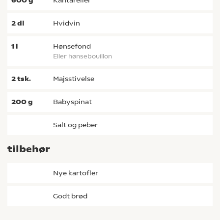
600
g
kantareller
2
dl
hvidvin
1
l
hønsefond
eller hønsebouillon
2
tsk.
majsstivelse
200
g
babyspinat
salt og peber
tilbehør
nye kartofler
godt brød