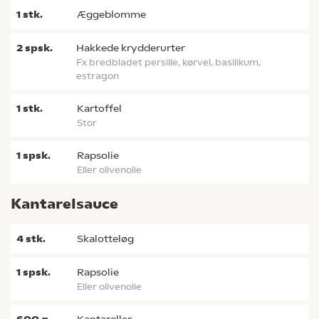
1
stk.
æggeblomme
2
spsk.
hakkede krydderurter
fx bredbladet persille, kørvel, basilikum,
estragon
1
stk.
kartoffel
stor
1
spsk.
rapsolie
eller olivenolie
Kantarelsauce
4
stk.
skalotteløg
1
spsk.
rapsolie
eller olivenolie