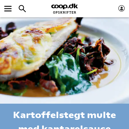
Kartoffelstegt multe
med kantarelsauce