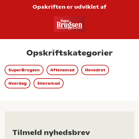
Opskriften er udviklet af
Opskriftskategorier
SuperBrugsen
Aftensmad
Hovedret
Hverdag
Simremad
Tilmeld nyhedsbrev