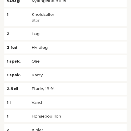
400
g
kyllingeinderfilet
1
knoldselleri
stor
2
løg
2
fed
hvidløg
1
spsk.
olie
1
spsk.
karry
2.5
dl
fløde, 18 %
1
l
vand
1
hønsebouillon
2
æbler