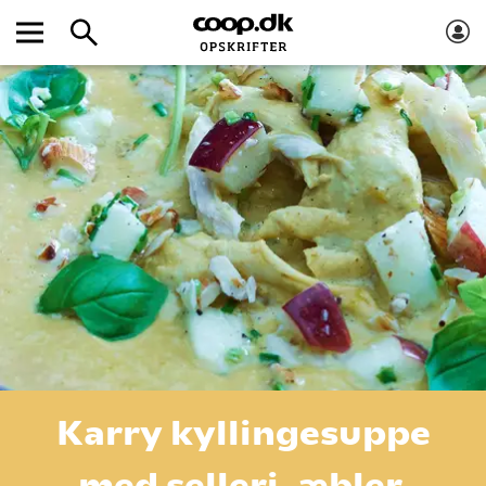
Karry kyllingesuppe
med selleri, æbler,